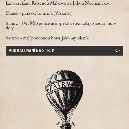
kamarádkami Růženou Málkovou a Jitkou Nechanickou
Daněk
- pražský továrník (Vizionář)
Schirz
- (Vr, MS) policejní inspektor (též rada); sliboval hory
doly
Britové
- mají podobnou horu, jako my Blaník
POKRAČOVÁNÍ NA STR. 11