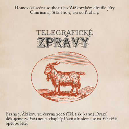
Domovská scéna souboru je v
Žižkovském divadle Járy
Cimrmana
, Štítného 5, 130 00 Praha 3.
Praha 3, Žižkov, 30. června 2026 (Tel. tisk. kanc.) Drazí,
děkujeme za Vaši neutuchající přízeň a budeme se na Vás těšit
opět po létě.