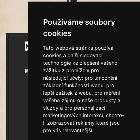
Používáme soubory
cookies
Tato webová stránka používá
cookies a další sledovací
technologie ke zlepšení vašeho
zážitku z prohlížení pro
Mecenášem Cimrmanova Zpravodaje
následující účely:
pro umožnění
je společnost
základní funkčnosti webu
,
pro
lepší zážitek z webu
,
pro měření
vašeho zájmu o naše produkty a
služby a pro personalizaci
marketingových interakcí
,
chcete-
&
Restaurátorský tým
li zobrazovat reklamy které jsou
pro vás relevantnější
.
Ročník XXIII.
V Praze, pondělí 10.srpen 2026