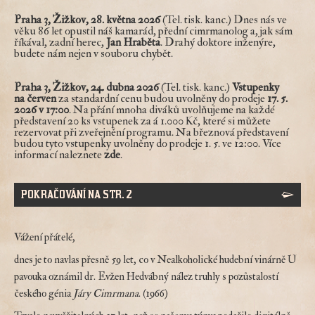
Praha 3, Žižkov, 28. května 2026
(Tel. tisk. kanc.) Dnes nás ve
věku 86 let opustil náš kamarád, přední cimrmanolog a, jak sám
říkával, zadní herec,
Jan Hraběta
. Drahý doktore inženýre,
budete nám nejen v souboru chybět.
Praha 3, Žižkov, 24. dubna 2026
(Tel. tisk. kanc.)
Vstupenky
na
červen
za standardní cenu budou uvolněny do prodeje
17. 5.
2026 v 17:00
. Na přání mnoha diváků uvolňujeme na každé
představení 20 ks vstupenek za á 1.000 Kč, které si můžete
rezervovat při zveřejnění programu. Na březnová představení
budou tyto vstupenky uvolněny do prodeje 1. 5. ve 12:00. Více
informací naleznete
zde
.
POKRAČOVÁNÍ NA STR. 2
Vážení přátelé,
dnes je to navlas přesně 59 let, co v Nealkoholické hudební vinárně U
pavouka oznámil dr. Evžen Hedvábný nález truhly s pozůstalostí
českého génia
Járy Cimrmana
. (1966)