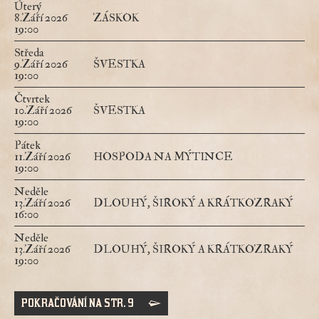
Úterý
8.Září 2026
ZÁSKOK
19:00
Středa
9.Září 2026
ŠVESTKA
19:00
Čtvrtek
10.Září 2026
ŠVESTKA
19:00
Pátek
11.Září 2026
HOSPODA NA MÝTINCE
19:00
Neděle
13.Září 2026
DLOUHÝ, ŠIROKÝ A KRÁTKOZRAKÝ
16:00
Neděle
13.Září 2026
DLOUHÝ, ŠIROKÝ A KRÁTKOZRAKÝ
19:00
POKRAČOVÁNÍ NA STR. 9