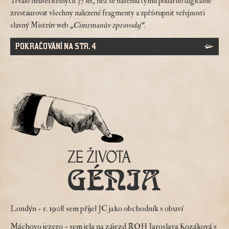
Trvalo neuvěřitelných 37 let, než se našemu týmu podařilo digitálně
zrestaurovat všechny nalezené fragmenty a zpřístupnit veřejnosti
slavný Mistrův web
„Cimrmanův zpravodaj“
.
POKRAČOVÁNÍ NA STR. 4
Londýn
- r. 1908 sem přijel JC jako obchodník s obuví
Máchovo jezero
- sem jela na zájezd ROH Jaroslava Kozáková s