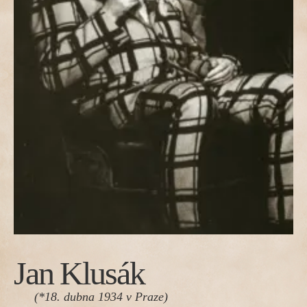
Jan Klusák
(*18. dubna 1934 v Praze)