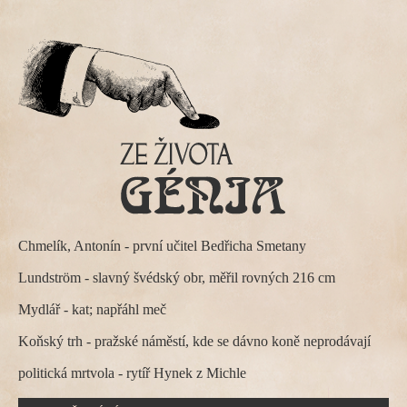
Chmelík, Antonín
- první učitel Bedřicha Smetany
Lundström
- slavný švédský obr, měřil rovných 216 cm
Mydlář
- kat; napřáhl meč
Koňský trh
- pražské náměstí, kde se dávno koně neprodávají
politická mrtvola
- rytíř Hynek z Michle