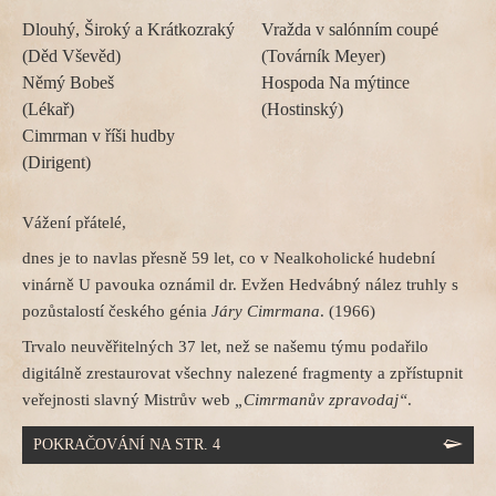
Dlouhý, Široký a Krátkozraký
Vražda v salónním coupé
(Děd Vševěd)
(Továrník Meyer)
Němý Bobeš
Hospoda Na mýtince
(Lékař)
(Hostinský)
Cimrman v říši hudby
(Dirigent)
Vážení přátelé,
dnes je to navlas přesně 59 let, co v Nealkoholické hudební
vinárně U pavouka oznámil dr. Evžen Hedvábný nález truhly s
pozůstalostí českého génia
Járy Cimrmana
. (1966)
Trvalo neuvěřitelných 37 let, než se našemu týmu podařilo
digitálně zrestaurovat všechny nalezené fragmenty a zpřístupnit
veřejnosti slavný Mistrův web
„Cimrmanův zpravodaj“
.
POKRAČOVÁNÍ NA STR. 4