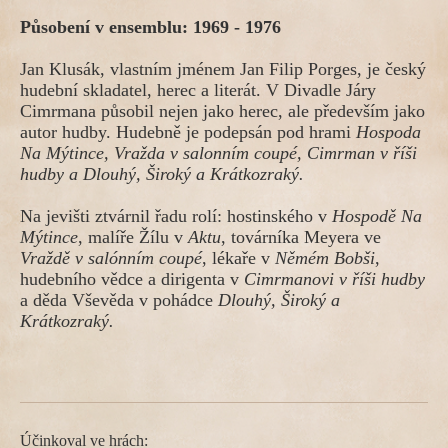
Působení v ensemblu: 1969 - 1976
Jan Klusák, vlastním jménem Jan Filip Porges, je český 
hudební skladatel, herec a literát. V Divadle Járy 
Cimrmana působil nejen jako herec, ale především jako 
autor hudby. Hudebně je podepsán pod hrami 
Hospoda 
Na Mýtince
, 
Vražda v salonním coupé
, 
Cimrman v říši 
hudby
 a 
Dlouhý, Široký a Krátkozraký
.
Na jevišti ztvárnil řadu rolí: hostinského v 
Hospodě Na 
Mýtince
, malíře Žílu v 
Aktu
, továrníka Meyera ve 
Vraždě v salónním coupé
, lékaře v 
Němém Bobši
, 
hudebního vědce a dirigenta v 
Cimrmanovi v říši hudby
a děda Vševěda v pohádce 
Dlouhý, Široký a 
Krátkozraký
.
Účinkoval ve hrách: