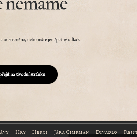
e nemáme
a odstraněna, nebo máte jen špatný odkaz
přejít na úvodní stránku
rávy
Hry
Herci
Jára Cimrman
Divadlo
Rejs