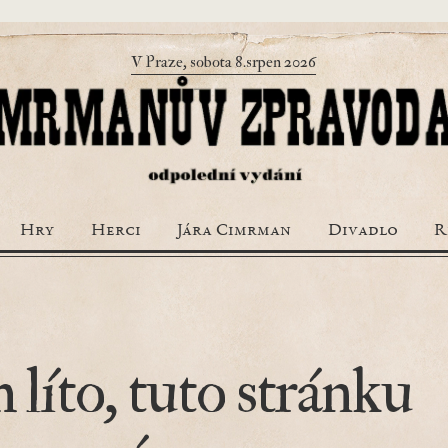
V Praze, sobota 8.srpen 2026
Hry
Herci
Jára Cimrman
Divadlo
R
 líto, tuto stránku