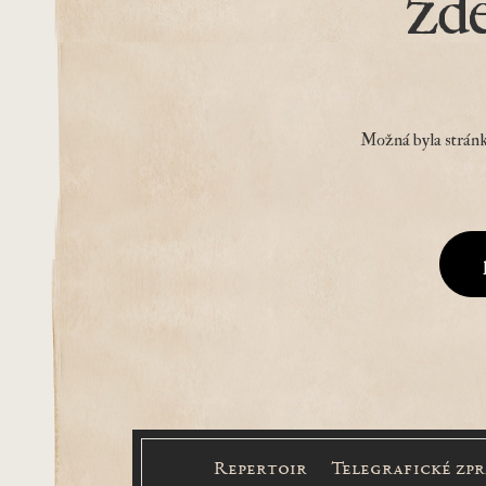
zd
Možná byla stránk
Repertoir
Telegrafické zp