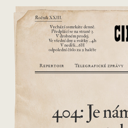
Ročník XXIII.
Vychází osmrkáte denně.
Předplácí se na straně 3.
V drobném prodej.
Ve všední dny a svátky ...4h
V neděli....6H
odpolední číslo za 2 haléře
Repertoir
Telegrafické zprávy
404: Je nám