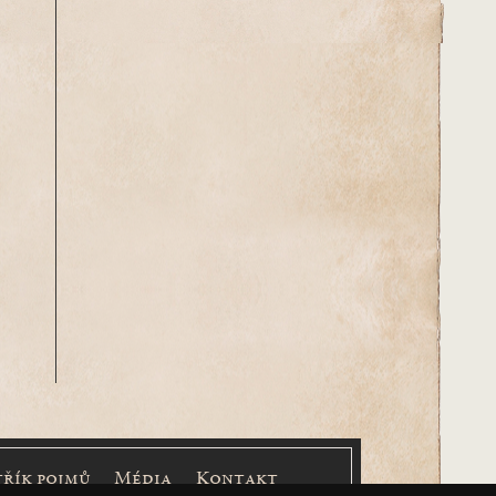
třík pojmů
Média
Kontakt