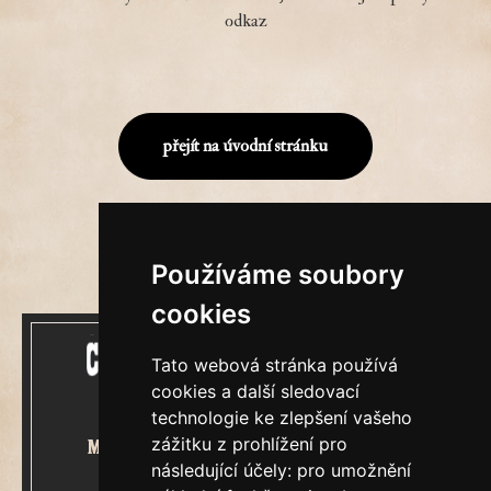
odkaz
přejít na úvodní stránku
Používáme soubory
cookies
Tato webová stránka používá
cookies a další sledovací
technologie ke zlepšení vašeho
zážitku z prohlížení pro
Mecenášem Cimrmanova Zpravodaje
následující účely:
pro umožnění
je společnost