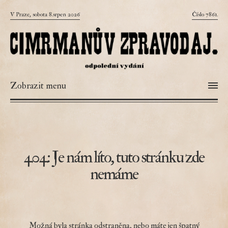
V Praze, sobota 8.srpen 2026
Číslo 7861.
Zobrazit menu
404: Je nám líto, tuto stránku zde
nemáme
Možná byla stránka odstraněna, nebo máte jen špatný