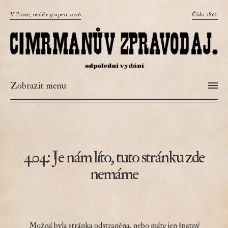
V Praze, neděle 9.srpen 2026
Číslo 7861.
Zobrazit menu
404: Je nám líto, tuto stránku zde
nemáme
Možná byla stránka odstraněna, nebo máte jen špatný