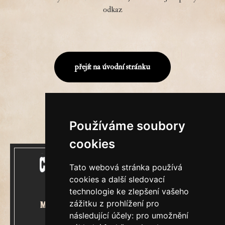
odkaz
přejít na úvodní stránku
Používáme soubory
cookies
Tato webová stránka používá
cookies a další sledovací
technologie ke zlepšení vašeho
zážitku z prohlížení pro
Mecenášem Cimrmanova Zpravodaje
následující účely:
pro umožnění
je společnost