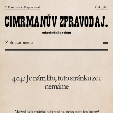
V Praze, sobota 8.srpen 2026
Číslo 7861.
Zobrazit menu
404: Je nám líto, tuto stránku zde
nemáme
Možná byla stránka odstraněna, nebo máte jen špatný