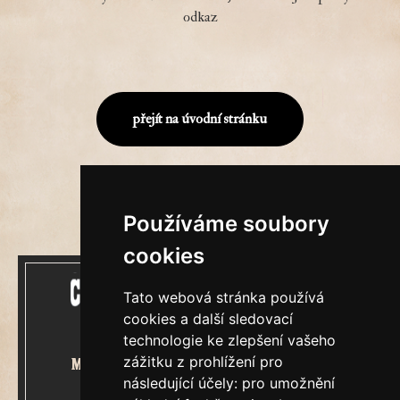
odkaz
přejít na úvodní stránku
Používáme soubory
cookies
Tato webová stránka používá
cookies a další sledovací
technologie ke zlepšení vašeho
zážitku z prohlížení pro
Mecenášem Cimrmanova Zpravodaje
následující účely:
pro umožnění
je společnost