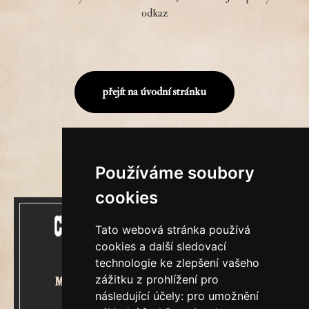
odkaz
přejít na úvodní stránku
Používáme soubory
cookies
Tato webová stránka používá
cookies a další sledovací
technologie ke zlepšení vašeho
zážitku z prohlížení pro
Mecenášem Cimrmanova Zpravodaje
následující účely:
pro umožnění
je společnost