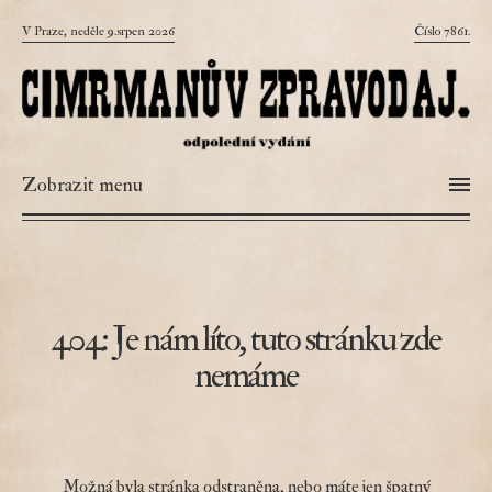
V Praze, neděle 9.srpen 2026
Číslo 7861.
Zobrazit menu
404: Je nám líto, tuto stránku zde
nemáme
Možná byla stránka odstraněna, nebo máte jen špatný