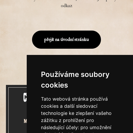
odkaz
přejít na úvodní stránku
Používáme soubory
cookies
Tato webová stránka používá
cookies a další sledovací
technologie ke zlepšení vašeho
zážitku z prohlížení pro
Mecenášem Cimrmanova Zpravodaje
následující účely:
pro umožnění
je společnost