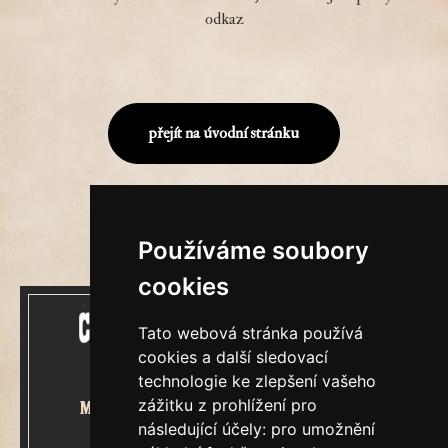
odkaz
přejít na úvodní stránku
Používáme soubory
cookies
Tato webová stránka používá
cookies a další sledovací
technologie ke zlepšení vašeho
zážitku z prohlížení pro
Mecenášem Cimrmanova Zpravodaje
následující účely:
pro umožnění
je společnost