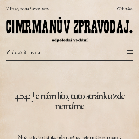
V Praze, sobota 8.srpen 2026
Číslo 7861.
Zobrazit menu
404: Je nám líto, tuto stránku zde
nemáme
Možná byla stránka odstraněna, nebo máte jen špatný