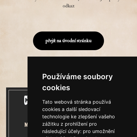
odkaz
přejít na úvodní stránku
Používáme soubory
cookies
Tato webová stránka používá
cookies a další sledovací
technologie ke zlepšení vašeho
zážitku z prohlížení pro
Mecenášem Cimrmanova Zpravodaje
následující účely:
pro umožnění
je společnost