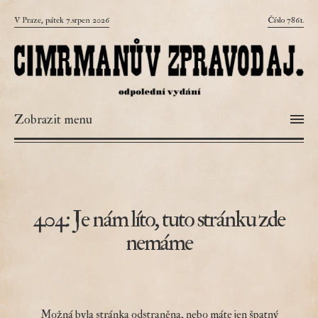
V Praze, pátek 7.srpen 2026
Číslo 7861.
Zobrazit menu
404: Je nám líto, tuto stránku zde
nemáme
Možná byla stránka odstraněna, nebo máte jen špatný