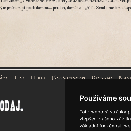
a takzvaném
„Cimrmanově webu“
, který se už ovšem nenalézá na stěně veřej
 jménem připojili dominu… pardon, doménu – „AT“. Snad jsme tím alespoň 
rávy
Hry
Herci
Jára Cimrman
Divadlo
Rejs
Mece
Používáme sou
Tato webová stránka po
zlepšení vašeho zážitku
základní funkčnosti w