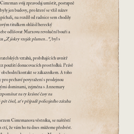
l Cimrman svůj zpravodaj umístit, postupně
yly jen budovy, pro které se vžil název
píchali, na rozdíl od radnice sem chodily
covým titulkem ohlásil herecký
 sebe odlišovat Marxovu revoluční bouři a
ku
„Z jiskry vzejde plamen…“
, byl s
atelských vztahů, probíhajících uvnitř
bez použití donucovacích prostředků. Právě
ný obchodní kontakt se zákazníkem. A toho
y pro prchavé povyražení s prodejnou
deňskými dominami, zejména s Annemary
zpomínat na ty krásné časy na
pět čísel, ať v případě policejního zátahu
 torzem Cimrmanova věstníku, se naštěstí
ám ctí, že vám ho tu dnes můžeme předvést.