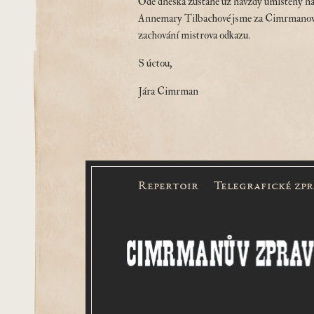
Ode dneška zůstane už navždy umístěný n
Annemary Tilbachové jsme za Cimrmanovým
zachování mistrova odkazu.
S úctou,
Jára Cimrman
Repertoir
Telegrafické zp