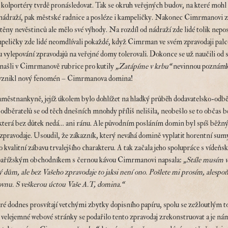
kolportéry tvrdě pronásledovat. Tak se okruh veřejných budov, na které moh
 nádraží, pak městské radnice a posléze i kampeličky. Nakonec Cimrmanovi zb
těny nevěstinců ale mělo své výhody. Na rozdíl od nádraží zde lidé tolik nepos
ampeličky zde lidé neomdlívali pokaždé, když Cimrman ve svém zpravodaji pal
bu vylepování zpravodajů na veřejné domy tolerovali. Dokonce se už naučili od
 našli v Cimrmanově rubrice pro kutily
„Zatápíme v krbu“
nevinnou poznám
 vznikl nový fenomén – Cimrmanova domina!
městnankyně, jejíž úkolem bylo dohlížet na hladký průběh dodavatelsko-odběr
 odběratelů se od těch dnešních mnohdy příliš nelišila, neobešlo se to občas 
y, která bez důtek nedá… ani ránu. Ale původním posláním domin byl spíš běž
zpravodaje. Usoudil, že zákazník, který neváhá domině vyplatit horentní sum
ro kvalitní zábavu trvalejšího charakteru. A tak začala jeho spolupráce s ví
 s pařížským obchodníkem s černou kávou Cimrmanovi napsala:
„Stále musím v
 dům, ale bez Vašeho zpravodaje to jaksi není ono. Pošlete mi prosím, alespoň 
vnu. S veškerou úctou Vaše A.T, domina.“
eré dodnes prosvítají vetchými zbytky dopisního papíru, spolu se zežloutlým
a velejemné webové stránky se podařilo tento zpravodaj zrekonstruovat a je n