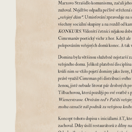
Marxovo Strašidlo komunismu, začali jeho 
zužoval. Nejdříve odpadla pečlivě střežená
„veřejný dům“
. Umisťování zpravodaje na s
všechny sociální skupiny a na rozdíl od k
KONKURS
. Vídenští četníci nějakou do
Cimrmanův poetický vichr z hor. Když ale
polepováním veřejných domů konec. A tak
Domina byla většinou služebně nejstarší za
veřejného domu. Jelikož platební disciplína
kvůli nim se vžilo pojetí dominy jako žen
právě využil Cimrman při distribuci svého 
ženou, jistě nebude litovat pár drobných p
Tilbachovou, která později po své svatbě
Wienerstrasse. Otvírám teď v Paříži veřejný
mohu označit náš podnik za veřejnou kniho
Koncept tohoto dopisu s iniciálami AT, kt
zachoval. Díky úsilí restaurátorů z dílny n