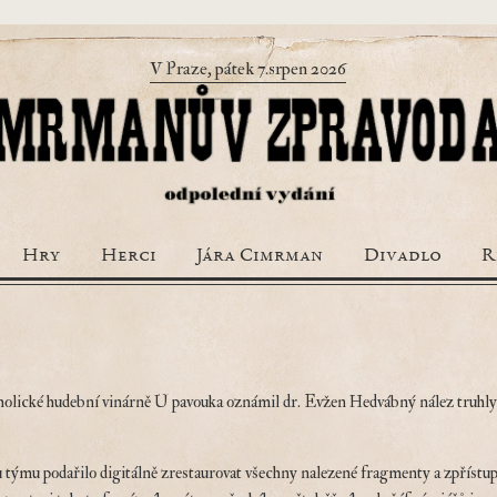
V Praze, pátek 7.srpen 2026
Hry
Herci
Jára Cimrman
Divadlo
R
koholické hudební vinárně U pavouka oznámil dr. Evžen Hedvábný nález truhly 
u týmu podařilo digitálně zrestaurovat všechny nalezené fragmenty a zpřístup