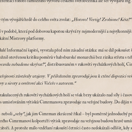
rezentaci tohoto famózního výtvoru českého světoběžníka ale šéf vývojářů ing.
 tým vývojářů hrdě do celého světa zvolat:
„Hotovo! Vertig! Zrobione! Kész!“
 v podobě, která pod dobovou kapotou skrývá ty nejmodernější a nejvýkonnější 
nikátní Mistrovy platformy.
lé Informační šapitó, vyvstala před ním zásadní otázka: má se dál pokoušet š
ožnil otevřenou kritiku poměrů v habsburské monarchii bez rizika střetu s t
pravdu nebudeme skrývat!“
, distribuovaném v rukověti vycházkových holí, C
veřejnosti zůstávaly utajeny. V přiloženém zpravodaji jsou k ctěné dispozici 
ovy a siroty a osvětové akci Večeře s autorem.“
o zakulacených rukovětí vycházkových holí se však brzy ukázalo nad síly i ča
d s umisťováním výtisků Cimrmanova zpravodaje na veřejné budovy. Do dějin v
– neboli
„veby“
, jak jim Cimrman zkráceně říkal – byl poměrně jednoduchý pro
rého Cimrmanovi kolportéři výtisk zpravodaje na veřejnou budovu hravě umíst
tátoři. A protože málo vzdělaní rakouští četníci často nedokázali odlišit, k