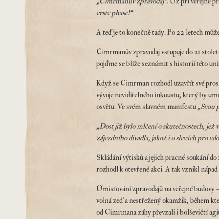
„Cimrmanův zpravodaj“
. Už při veřejné p
erste phase!“
A teď je to konečně tady. Po 22 letech může
Cimrmanův zpravodaj vstupuje do 21 století
pojďme se blíže seznámit s historií této u
Když se Cimrman rozhodl uzavřít své proslu
vývoje neviditelného inkoustu, který by um
osvětu. Ve svém slavném manifestu
„Svou 
„Dost již bylo mlčení o skutečnostech, jež 
zájezdního divadla, jakož i o slevách pro vd
Skládání výtisků a jejich pracné soukání d
rozhodl k otevřené akci. A tak vznikl nápa
Umisťování zpravodajů na veřejné budovy 
volná zeď a nestřežený okamžik, během kte
od Cimrmana záhy převzali i bolševičtí agi