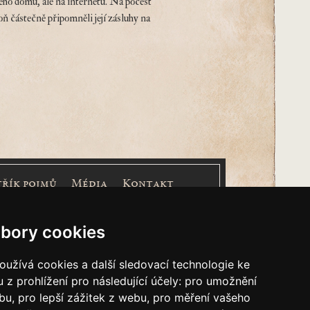
ného domu, ale na internetu. Na počest
částečně připomněli její zásluhy na
třík pojmů
Média
Kontakt
nášem Cimrmanova Zpravodaje je
společnost
bory cookies
užívá cookies a další sledovací technologie ke
 z prohlížení pro následující účely:
pro umožnění
ebu
,
pro lepší zážitek z webu
,
pro měření vašeho
&
Restaurátorský tým