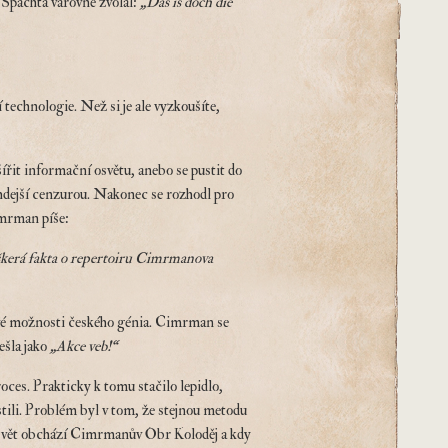
 Špachta varovně zvolal:
„Das is doch die
technologie. Než si je ale vyzkoušíte,
ířit informační osvětu, anebo se pustit do
ehdejší cenzurou. Nakonec se rozhodl pro
imrman píše:
veškerá fakta o repertoiru Cimrmanova
sové možnosti českého génia. Cimrman se
ešla jako
„Akce veb!“
ces. Prakticky k tomu stačilo lepidlo,
ili. Problém byl v tom, že stejnou metodu
dy svět obchází Cimrmanův Obr Koloděj a kdy