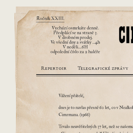
Ročník XXIII.
Vychází osmrkáte denně.
Předplácí se na straně 3.
V drobném prodej.
Ve všední dny a svátky ...4h
V neděli....6H
odpolední číslo za 2 haléře
Repertoir
Telegrafické zprávy
Vážení přátelé,
dnes je to navlas přesně 60 let, co v Neal
Cimrmana. (1966)
Trvalo neuvěřitelných 37 let, než se našem