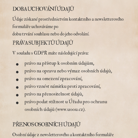
DOBA UCHOVÁNÍ ÚDAJŮ
Údaje získané prostřednictvím kontaktního a newsletterového
formuláře uchováváme po
dobu trvání souhlasu nebo do jeho odvolání.
PRÁVA SUBJEKTŮ ÚDAJŮ
V souladu s GDPR máte následující práva:
právo na přístup k osobním údajům,
právo na opravu nebo výmaz osobních údajů,
právo na omezení zpracování,
právo vznést námitku proti zpracování,
právo na přenositelnost údajů,
právo podat stížnost u Úřadu pro ochranu
osobních údajů (www.uoou.cz).
PŘENOS OSOBNÍCH ÚDAJŮ
Osobní údaje z newsletterového a kontaktního formuláře