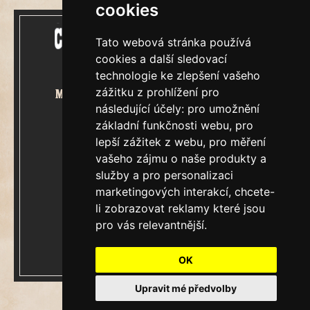
cookies
Tato webová stránka používá
cookies a další sledovací
technologie ke zlepšení vašeho
zážitku z prohlížení pro
Mecenášem Cimrmanova Zpravodaje
následující účely:
pro umožnění
je společnost
základní funkčnosti webu
,
pro
lepší zážitek z webu
,
pro měření
vašeho zájmu o naše produkty a
služby a pro personalizaci
marketingových interakcí
,
chcete-
&
Restaurátorský tým
li zobrazovat reklamy které jsou
pro vás relevantnější
.
Ročník XXIII.
V Praze, neděle 9.srpen 2026
OK
Číslo 7861.
Upravit mé předvolby
Update cookies preferences