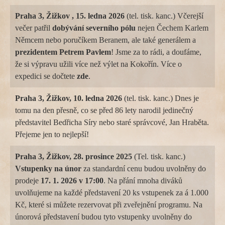
Praha 3, Žižkov , 15. ledna 2026
(tel. tisk. kanc.) Včerejší
večer patřil
dobývání severního pólu
nejen Čechem Karlem
Němcem nebo poručíkem Beranem, ale také generálem a
prezidentem Petrem Pavlem
! Jsme za to rádi, a doufáme,
že si výpravu užili více než výlet na Kokořín. Více o
expedici se dočtete
zde
.
Praha 3, Žižkov, 10. ledna 2026
(tel. tisk. kanc.) Dnes je
tomu na den přesně, co se před 86 lety narodil jedinečný
představitel Bedřicha Síry nebo staré správcové, Jan Hraběta.
Přejeme jen to nejlepší!
Praha 3, Žižkov, 28. prosince 2025
(Tel. tisk. kanc.)
Vstupenky na
únor
za standardní cenu budou uvolněny do
prodeje
17. 1. 2026 v 17:00
. Na přání mnoha diváků
uvolňujeme na každé představení 20 ks vstupenek za á 1.000
Kč, které si můžete rezervovat při zveřejnění programu. Na
únorová představení budou tyto vstupenky uvolněny do