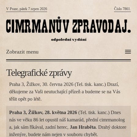
V Praze, pátek 7.srpen 2026
Číslo 7861.
Zobrazit menu
Telegrafické zprávy
Praha 3, Žižkov, 30. června 2026 (Tel. tisk. kanc.) Drazí,
děkujeme za Vaši neutuchající přízeň a budeme se na Vás
těšit opět po létě.
Praha 3, Žižkov, 28. května 2026
(Tel. tisk. kanc.) Dnes
nás ve věku 86 let opustil náš kamarád, přední cimrmanolog
a, jak sám říkával, zadní herec,
Jan Hraběta
. Drahý doktore
inženýre, budete nám nejen v souboru chybět.