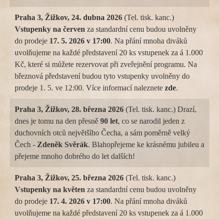
Praha 3, Žižkov, 24. dubna 2026
(Tel. tisk. kanc.)
Vstupenky na
červen
za standardní cenu budou uvolněny
do prodeje
17. 5. 2026 v 17:00
. Na přání mnoha diváků
uvolňujeme na každé představení 20 ks vstupenek za á 1.000
Kč, které si můžete rezervovat při zveřejnění programu. Na
březnová představení budou tyto vstupenky uvolněny do
prodeje 1. 5. ve 12:00. Více informací naleznete
zde
.
Praha 3, Žižkov, 28. března 2026
(Tel. tisk. kanc.) Drazí,
dnes je tomu na den přesně
90 let
, co se narodil jeden z
duchovních otců největšího Čecha, a sám poměrně velký
Čech -
Zdeněk Svěrák
. Blahopřejeme ke krásnému jubileu a
přejeme mnoho dobrého do let dalších!
Praha 3, Žižkov, 25. března 2026
(Tel. tisk. kanc.)
Vstupenky na
květen
za standardní cenu budou uvolněny
do prodeje
17. 4. 2026 v 17:00
. Na přání mnoha diváků
uvolňujeme na každé představení 20 ks vstupenek za á 1.000