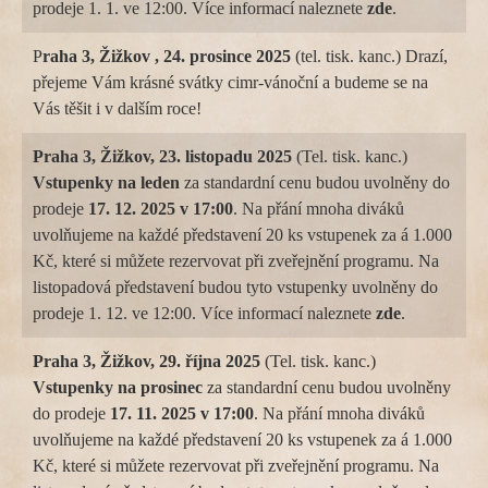
prodeje 1. 1. ve 12:00. Více informací naleznete
zde
.
P
raha 3, Žižkov , 24. prosince 2025
(tel. tisk. kanc.) Drazí,
přejeme Vám krásné svátky cimr-vánoční a budeme se na
Vás těšit i v dalším roce!
Praha 3, Žižkov, 23. listopadu 2025
(Tel. tisk. kanc.)
Vstupenky na
leden
za standardní cenu budou uvolněny do
prodeje
17. 12. 2025 v 17:00
. Na přání mnoha diváků
uvolňujeme na každé představení 20 ks vstupenek za á 1.000
Kč, které si můžete rezervovat při zveřejnění programu. Na
listopadová představení budou tyto vstupenky uvolněny do
prodeje 1. 12. ve 12:00. Více informací naleznete
zde
.
Praha 3, Žižkov, 29. října 2025
(Tel. tisk. kanc.)
Vstupenky na
prosinec
za standardní cenu budou uvolněny
do prodeje
17. 11. 2025 v 17:00
. Na přání mnoha diváků
uvolňujeme na každé představení 20 ks vstupenek za á 1.000
Kč, které si můžete rezervovat při zveřejnění programu. Na