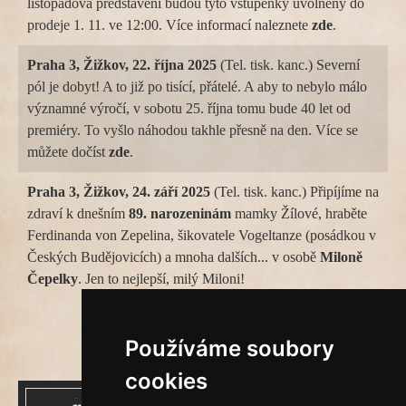
listopadová představení budou tyto vstupenky uvolněny do
prodeje 1. 11. ve 12:00. Více informací naleznete
zde
.
Praha 3, Žižkov, 22. října 2025
(Tel. tisk. kanc.) Severní
pól je dobyt! A to již po tisící, přátelé. A aby to nebylo málo
významné výročí, v sobotu 25. října tomu bude 40 let od
premiéry. To vyšlo náhodou takhle přesně na den. Více se
můžete dočíst
zde
.
Praha 3, Žižkov, 24. září 2025
(Tel. tisk. kanc.) Připíjíme na
zdraví k dnešním
89. narozeninám
mamky Žílové, hraběte
Ferdinanda von Zepelina, šikovatele Vogeltanze (posádkou v
Českých Budějovicích) a mnoha dalších... v osobě
Miloně
Čepelky
. Jen to nejlepší, milý Miloni!
Stránkování
1
2
3
Používáme soubory
cookies