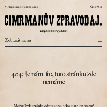
V Praze, neděle 9.srpen 2026
Číslo 7861.
Zobrazit menu
404: Je nám líto, tuto stránku zde
nemáme
Možná byla stránka odstraněna, nebo máte jen špatný