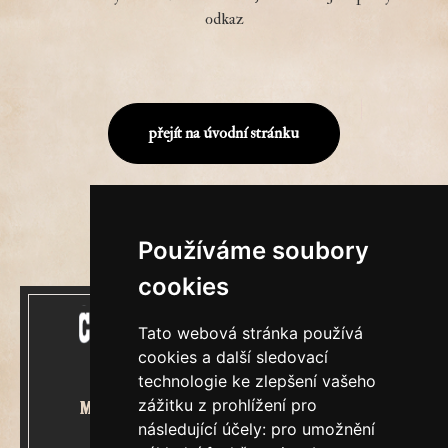
odkaz
přejít na úvodní stránku
Používáme soubory
cookies
Tato webová stránka používá
cookies a další sledovací
technologie ke zlepšení vašeho
zážitku z prohlížení pro
Mecenášem Cimrmanova Zpravodaje
následující účely:
pro umožnění
je společnost