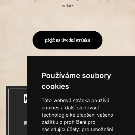
odkaz
přejít na úvodní stránku
Používáme soubory
cookies
Tato webová stránka používá
cookies a další sledovací
technologie ke zlepšení vašeho
zážitku z prohlížení pro
Mecenášem Cimrmanova Zpravodaje
následující účely:
pro umožnění
je společnost