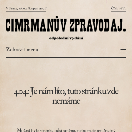
V Praze, sobota 8.srpen 2026
Číslo 7861.
Zobrazit menu
404: Je nám líto, tuto stránku zde
nemáme
Možná byla stránka odstraněna, nebo máte jen špatný