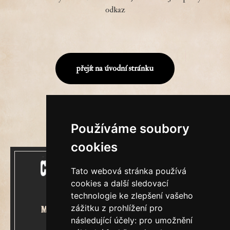
odkaz
přejít na úvodní stránku
Používáme soubory
cookies
Tato webová stránka používá
cookies a další sledovací
technologie ke zlepšení vašeho
zážitku z prohlížení pro
Mecenášem Cimrmanova Zpravodaje
následující účely:
pro umožnění
je společnost