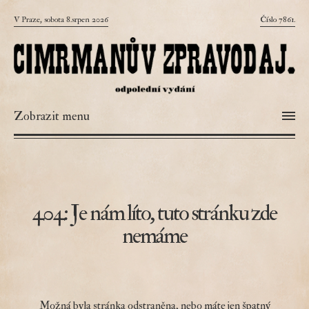
V Praze, sobota 8.srpen 2026
Číslo 7861.
Zobrazit menu
404: Je nám líto, tuto stránku zde
nemáme
Možná byla stránka odstraněna, nebo máte jen špatný