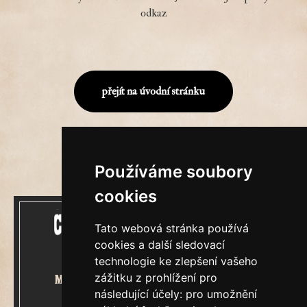
odkaz
přejít na úvodní stránku
Používáme soubory
cookies
Tato webová stránka používá
cookies a další sledovací
technologie ke zlepšení vašeho
zážitku z prohlížení pro
Mecenášem Cimrmanova Zpravodaje
následující účely:
pro umožnění
je společnost