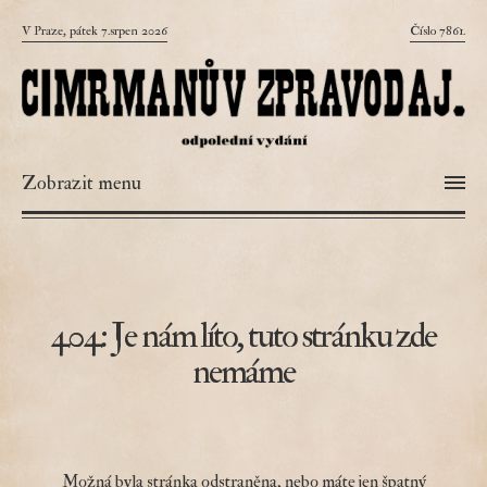
V Praze, pátek 7.srpen 2026
Číslo 7861.
Zobrazit menu
404: Je nám líto, tuto stránku zde
nemáme
Možná byla stránka odstraněna, nebo máte jen špatný