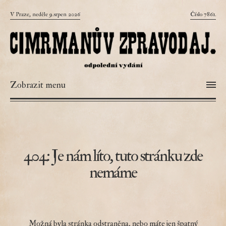
V Praze, neděle 9.srpen 2026
Číslo 7861.
Zobrazit menu
404: Je nám líto, tuto stránku zde
nemáme
Možná byla stránka odstraněna, nebo máte jen špatný