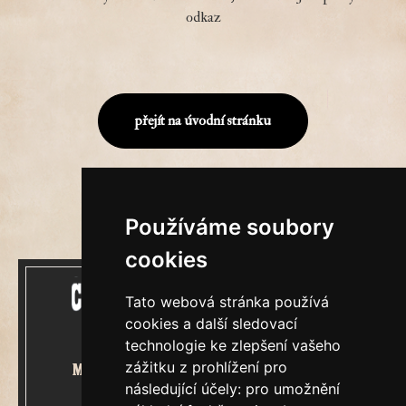
odkaz
přejít na úvodní stránku
Používáme soubory
cookies
Tato webová stránka používá
cookies a další sledovací
technologie ke zlepšení vašeho
zážitku z prohlížení pro
Mecenášem Cimrmanova Zpravodaje
následující účely:
pro umožnění
je společnost