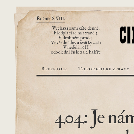
Ročník XXIII.
Vychází osmrkáte denně.
Předplácí se na straně 3.
V drobném prodej.
Ve všední dny a svátky ...4h
V neděli....6H
odpolední číslo za 2 haléře
Repertoir
Telegrafické zprávy
404: Je nám