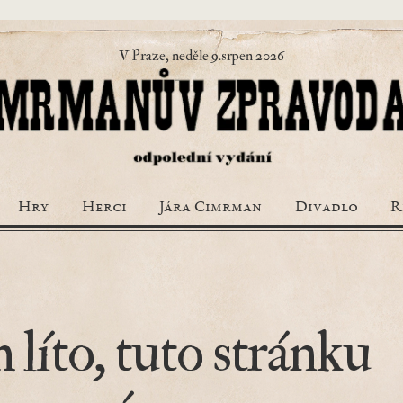
V Praze, neděle 9.srpen 2026
Hry
Herci
Jára Cimrman
Divadlo
R
 líto, tuto stránku