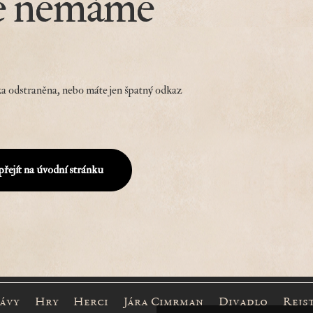
e nemáme
a odstraněna, nebo máte jen špatný odkaz
přejít na úvodní stránku
rávy
Hry
Herci
Jára Cimrman
Divadlo
Rejs