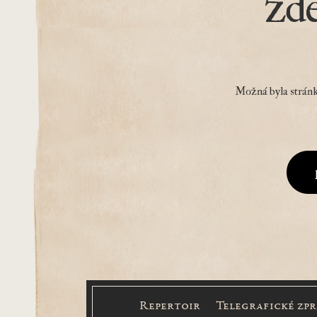
zd
Možná byla stránk
Repertoir
Telegrafické zp