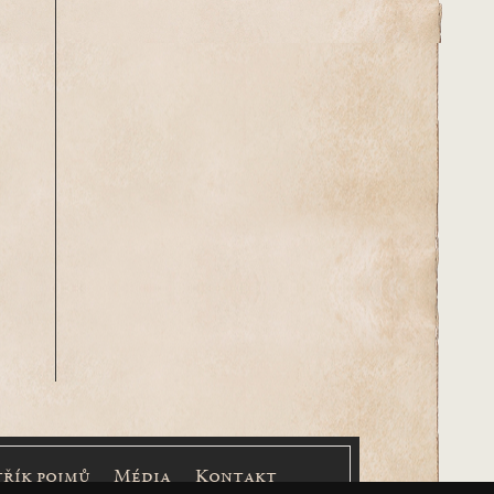
třík pojmů
Média
Kontakt