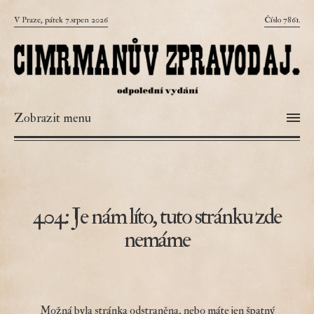
V Praze, pátek 7.srpen 2026
Číslo 7861.
Zobrazit menu
404: Je nám líto, tuto stránku zde
nemáme
Možná byla stránka odstraněna, nebo máte jen špatný