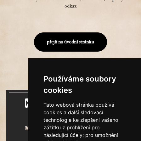
odkaz
přejít na úvodní stránku
Používáme soubory
cookies
Tato webová stránka používá
cookies a další sledovací
technologie ke zlepšení vašeho
zážitku z prohlížení pro
Mecenášem Cimrmanova Zpravodaje
následující účely:
pro umožnění
je společnost