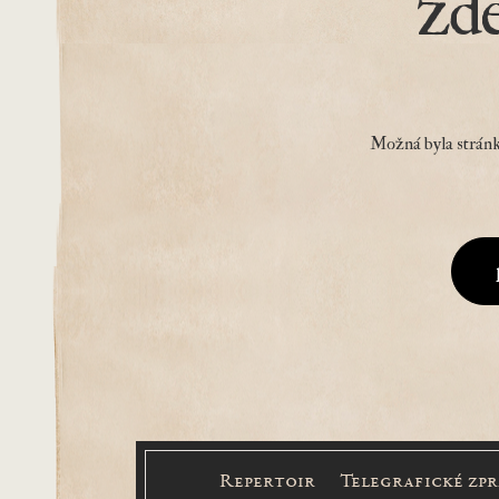
zd
Možná byla stránk
Repertoir
Telegrafické zp