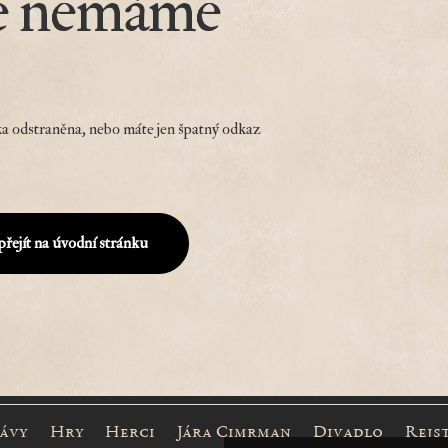
e nemáme
a odstraněna, nebo máte jen špatný odkaz
přejít na úvodní stránku
rávy
Hry
Herci
Jára Cimrman
Divadlo
Rejs