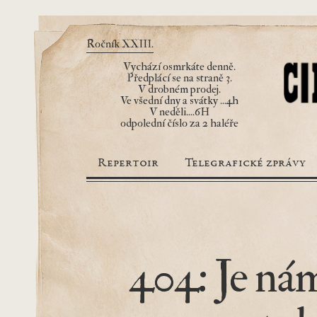
Ročník XXIII.
Vychází osmrkáte denně.
Předplácí se na straně 3.
V drobném prodej.
Ve všední dny a svátky ...4h
V neděli....6H
odpolední číslo za 2 haléře
Repertoir
Telegrafické zprávy
404: Je nám