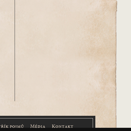
třík pojmů
Média
Kontakt