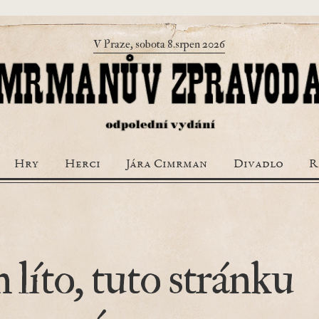
V Praze, sobota 8.srpen 2026
Hry
Herci
Jára Cimrman
Divadlo
R
 líto, tuto stránku