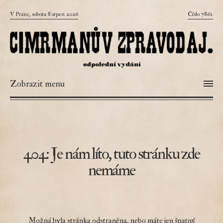
V Praze, sobota 8.srpen 2026
Číslo 7861.
Zobrazit menu
404: Je nám líto, tuto stránku zde
nemáme
Možná byla stránka odstraněna, nebo máte jen špatný