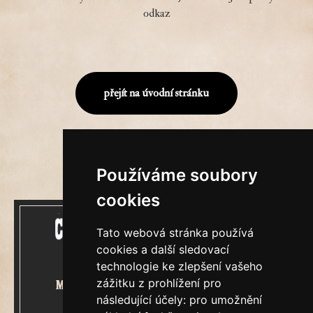
odkaz
přejít na úvodní stránku
Používáme soubory
cookies
Tato webová stránka používá
cookies a další sledovací
technologie ke zlepšení vašeho
zážitku z prohlížení pro
Mecenášem Cimrmanova Zpravodaje
následující účely:
pro umožnění
je společnost