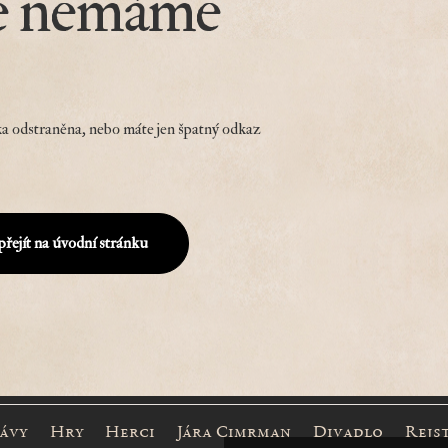
e nemáme
a odstraněna, nebo máte jen špatný odkaz
přejít na úvodní stránku
rávy
Hry
Herci
Jára Cimrman
Divadlo
Rejs