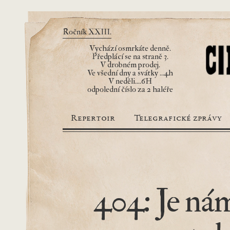
Ročník XXIII.
Vychází osmrkáte denně.
Předplácí se na straně 3.
V drobném prodej.
Ve všední dny a svátky ...4h
V neděli....6H
odpolední číslo za 2 haléře
Repertoir
Telegrafické zprávy
404: Je nám