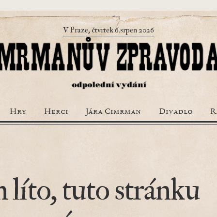
V Praze, čtvrtek 6.srpen 2026
Hry
Herci
Jára Cimrman
Divadlo
R
 líto, tuto stránku