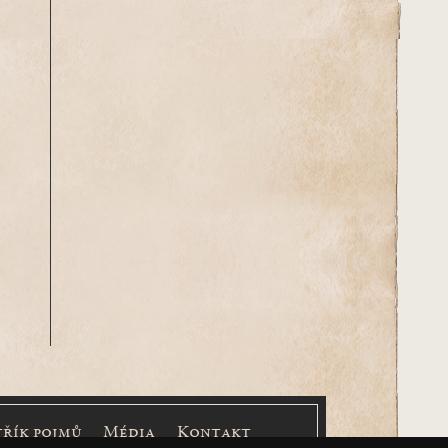
třík pojmů
Média
Kontakt