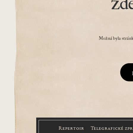
zd
Možná byla stránk
Repertoir
Telegrafické zp