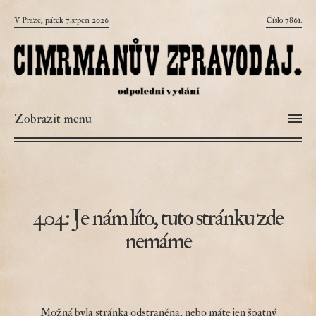
V Praze, pátek 7.srpen 2026
Číslo 7861.
Zobrazit menu
404: Je nám líto, tuto stránku zde
nemáme
Možná byla stránka odstraněna, nebo máte jen špatný