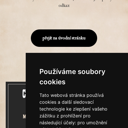
odkaz
přejít na úvodní stránku
Používáme soubory
cookies
Tato webová stránka používá
cookies a další sledovací
technologie ke zlepšení vašeho
zážitku z prohlížení pro
Mecenášem Cimrmanova Zpravodaje
následující účely:
pro umožnění
je společnost