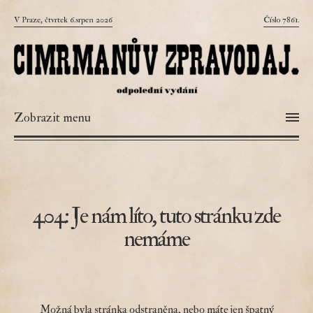
V Praze, čtvrtek 6.srpen 2026
Číslo 7861.
Zobrazit menu
404: Je nám líto, tuto stránku zde
nemáme
Možná byla stránka odstraněna, nebo máte jen špatný