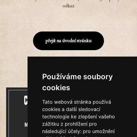
odkaz
přejít na úvodní stránku
Používáme soubory
cookies
Tato webová stránka používá
cookies a další sledovací
technologie ke zlepšení vašeho
zážitku z prohlížení pro
Mecenášem Cimrmanova Zpravodaje
následující účely:
pro umožnění
je společnost