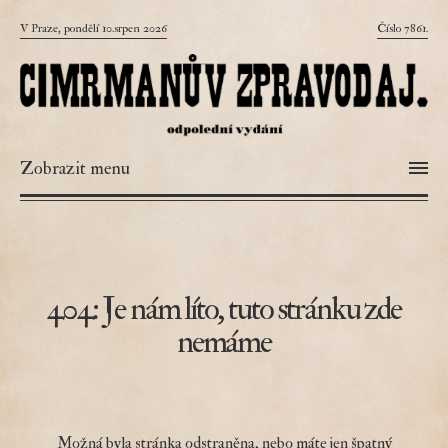
V Praze, pondělí 10.srpen 2026
Číslo 7861.
Zobrazit menu
404: Je nám líto, tuto stránku zde
nemáme
Možná byla stránka odstraněna, nebo máte jen špatný