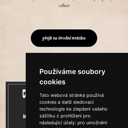
odkaz
přejít na úvodní stránku
Používáme soubory
cookies
Tato webová stránka používá
cookies a další sledovací
technologie ke zlepšení vašeho
zážitku z prohlížení pro
Mecenášem Cimrmanova Zpravodaje
následující účely:
pro umožnění
je společnost