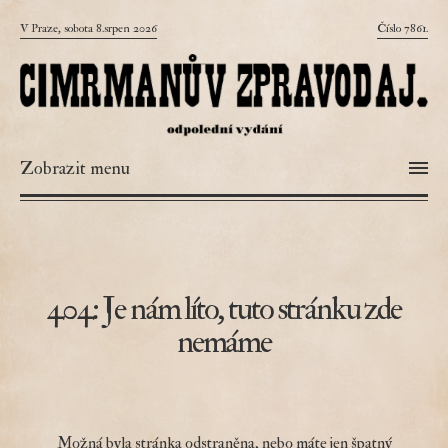
V Praze, sobota 8.srpen 2026
Číslo 7861.
Zobrazit menu
404: Je nám líto, tuto stránku zde
nemáme
Možná byla stránka odstraněna, nebo máte jen špatný