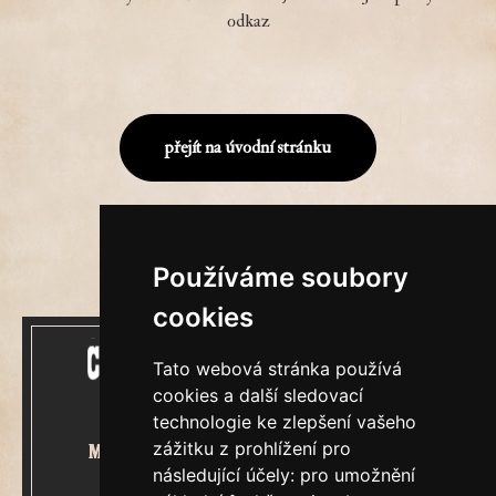
odkaz
přejít na úvodní stránku
Používáme soubory
cookies
Tato webová stránka používá
cookies a další sledovací
technologie ke zlepšení vašeho
zážitku z prohlížení pro
Mecenášem Cimrmanova Zpravodaje
následující účely:
pro umožnění
je společnost