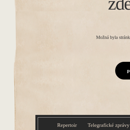
zd
Možná byla stránk
p
Repertoir
Telegrafické zprávy