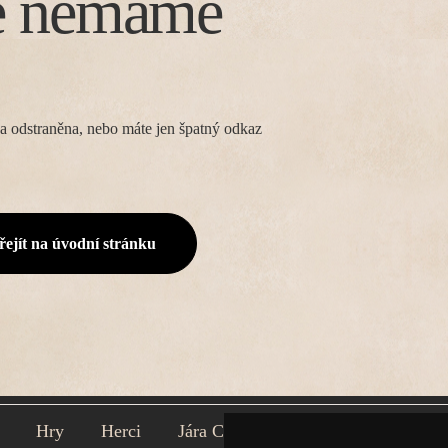
e nemáme
a odstraněna, nebo máte jen špatný odkaz
řejít na úvodní stránku
Hry
Herci
Jára Cimrman
Divadlo
Rejs