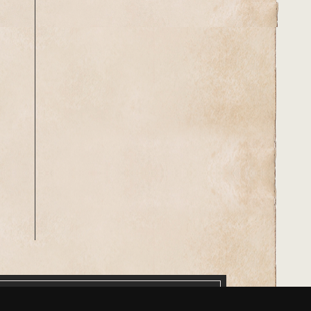
třík pojmů
Média
Kontakt