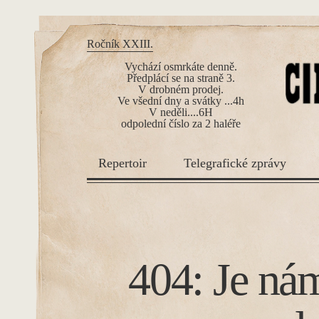
Ročník XXIII.
Vychází osmrkáte denně.
Předplácí se na straně 3.
V drobném prodej.
Ve všední dny a svátky ...4h
V neděli....6H
odpolední číslo za 2 haléře
Repertoir
Telegrafické zprávy
404: Je nám