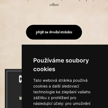
odkaz
přejít na úvodní stránku
Používáme soubory
cookies
Tato webová stránka používá
cookies a další sledovací
technologie ke zlepšení vašeho
zážitku z prohlížení pro
Mecenášem Cimrmanova Zpravodaje
následující účely:
pro umožnění
je společnost