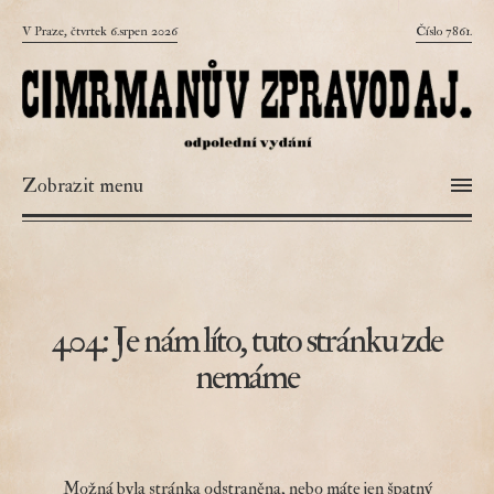
V Praze, čtvrtek 6.srpen 2026
Číslo 7861.
Zobrazit menu
404: Je nám líto, tuto stránku zde
nemáme
Možná byla stránka odstraněna, nebo máte jen špatný