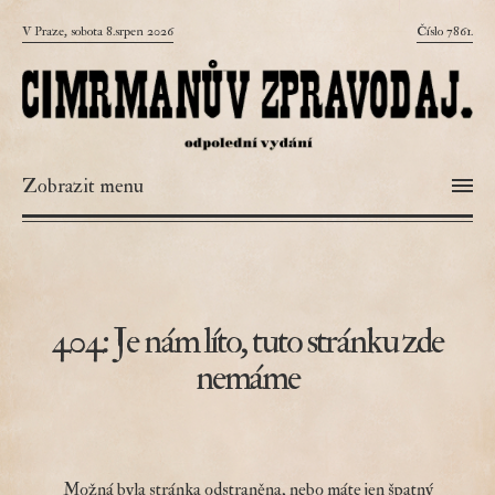
V Praze, sobota 8.srpen 2026
Číslo 7861.
Zobrazit menu
404: Je nám líto, tuto stránku zde
nemáme
Možná byla stránka odstraněna, nebo máte jen špatný