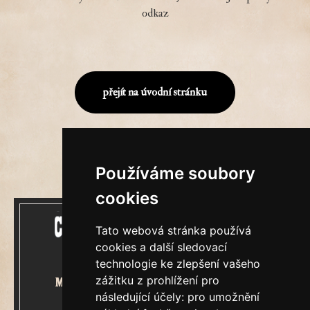
odkaz
přejít na úvodní stránku
Používáme soubory
cookies
Tato webová stránka používá
cookies a další sledovací
technologie ke zlepšení vašeho
zážitku z prohlížení pro
Mecenášem Cimrmanova Zpravodaje
následující účely:
pro umožnění
je společnost