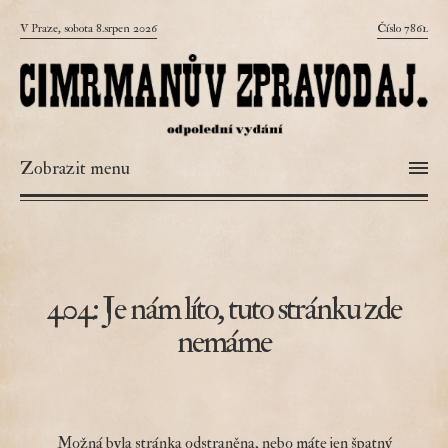
V Praze, sobota 8.srpen 2026
Číslo 7861.
Zobrazit menu
404: Je nám líto, tuto stránku zde
nemáme
Možná byla stránka odstraněna, nebo máte jen špatný