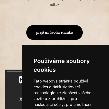
odkaz
přejít na úvodní stránku
Používáme soubory
cookies
Tato webová stránka používá
cookies a další sledovací
technologie ke zlepšení vašeho
zážitku z prohlížení pro
Mecenášem Cimrmanova Zpravodaje
následující účely:
pro umožnění
je společnost