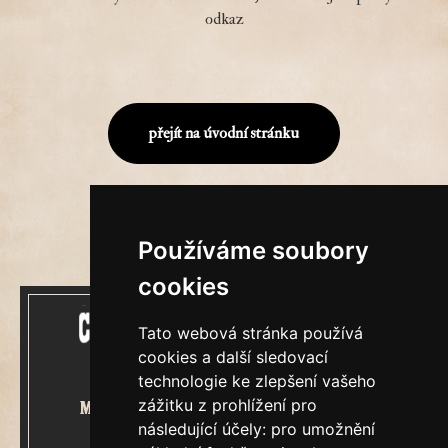
odkaz
přejít na úvodní stránku
Používáme soubory
cookies
Tato webová stránka používá
cookies a další sledovací
technologie ke zlepšení vašeho
zážitku z prohlížení pro
Mecenášem Cimrmanova Zpravodaje
následující účely:
pro umožnění
je společnost