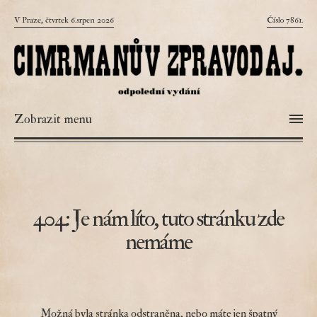
V Praze, čtvrtek 6.srpen 2026
Číslo 7861.
Zobrazit menu
404: Je nám líto, tuto stránku zde
nemáme
Možná byla stránka odstraněna, nebo máte jen špatný