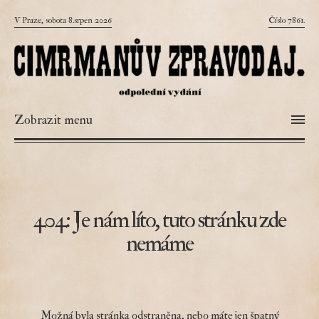
V Praze, sobota 8.srpen 2026
Číslo 7861.
Zobrazit menu
404: Je nám líto, tuto stránku zde
nemáme
Možná byla stránka odstraněna, nebo máte jen špatný