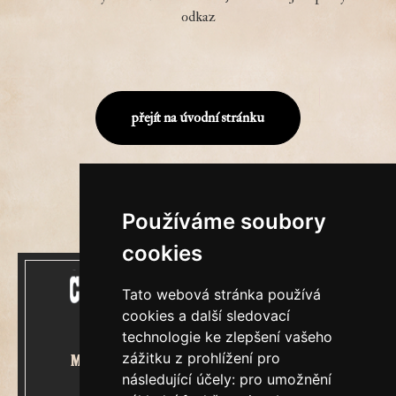
odkaz
přejít na úvodní stránku
Používáme soubory
cookies
Tato webová stránka používá
cookies a další sledovací
technologie ke zlepšení vašeho
zážitku z prohlížení pro
Mecenášem Cimrmanova Zpravodaje
následující účely:
pro umožnění
je společnost