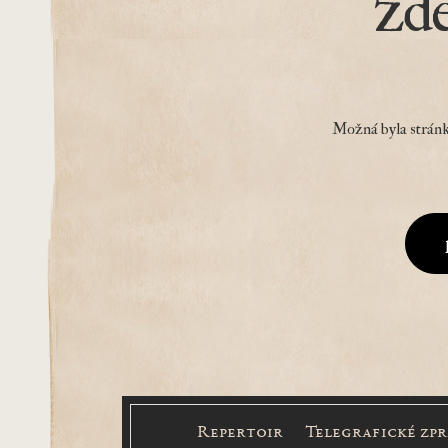
zd
Možná byla stránk
Repertoir
Telegrafické zp