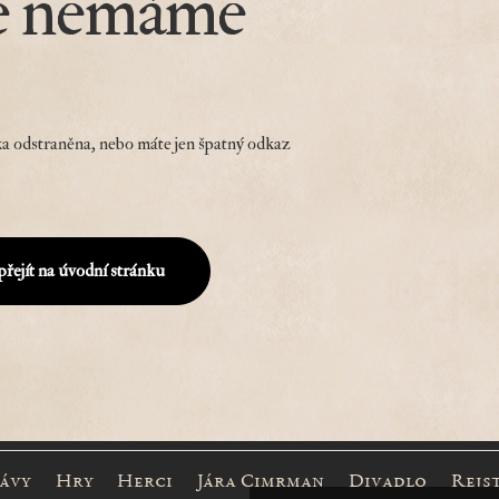
e nemáme
a odstraněna, nebo máte jen špatný odkaz
přejít na úvodní stránku
rávy
Hry
Herci
Jára Cimrman
Divadlo
Rejs