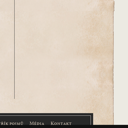
třík pojmů
Média
Kontakt