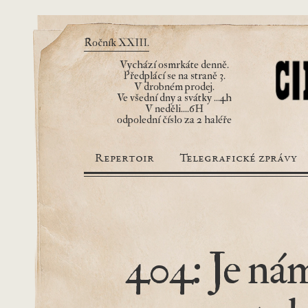
Ročník XXIII.
Vychází osmrkáte denně.
Předplácí se na straně 3.
V drobném prodej.
Ve všední dny a svátky ...4h
V neděli....6H
odpolední číslo za 2 haléře
Repertoir
Telegrafické zprávy
404: Je nám