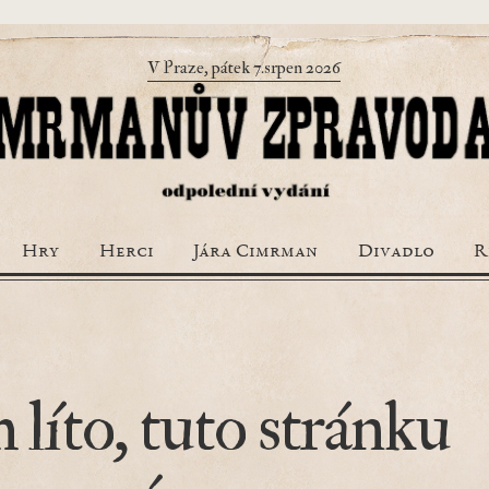
V Praze, pátek 7.srpen 2026
Hry
Herci
Jára Cimrman
Divadlo
R
 líto, tuto stránku