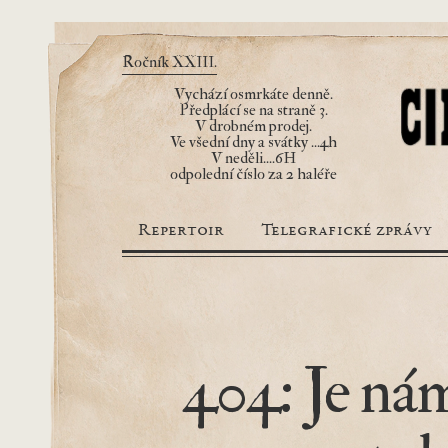
Ročník XXIII.
Vychází osmrkáte denně.
Předplácí se na straně 3.
V drobném prodej.
Ve všední dny a svátky ...4h
V neděli....6H
odpolední číslo za 2 haléře
Repertoir
Telegrafické zprávy
404: Je nám