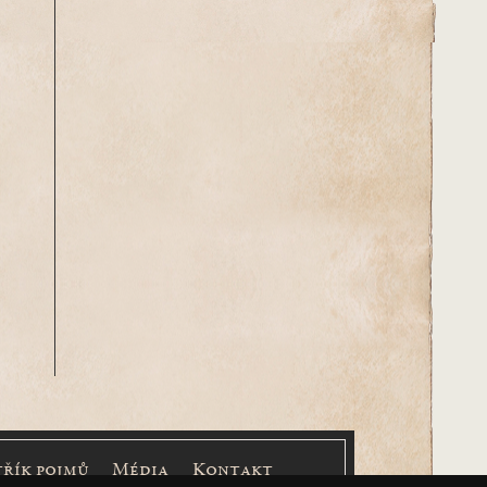
třík pojmů
Média
Kontakt