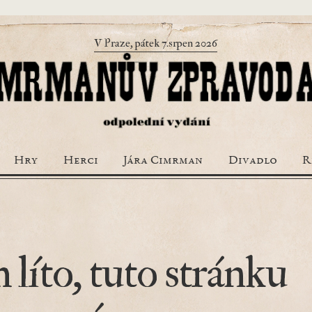
V Praze, pátek 7.srpen 2026
Hry
Herci
Jára Cimrman
Divadlo
R
 líto, tuto stránku