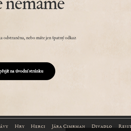
e nemáme
a odstraněna, nebo máte jen špatný odkaz
přejít na úvodní stránku
rávy
Hry
Herci
Jára Cimrman
Divadlo
Rejs