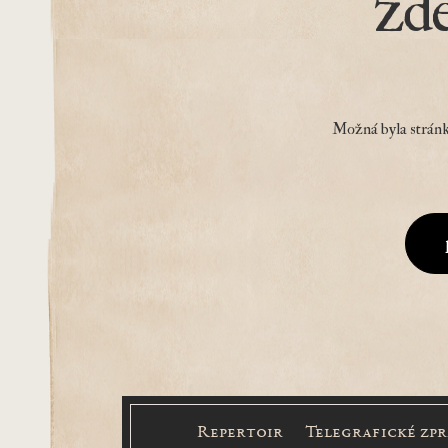
zd
Možná byla stránk
Repertoir
Telegrafické zp