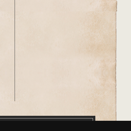
třík pojmů
Média
Kontakt