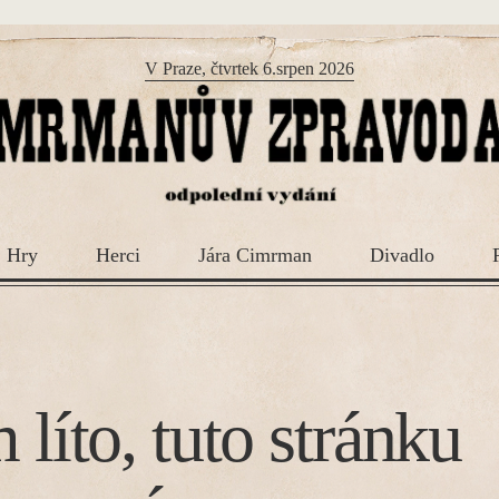
V Praze, čtvrtek 6.srpen 2026
Hry
Herci
Jára Cimrman
Divadlo
 líto, tuto stránku