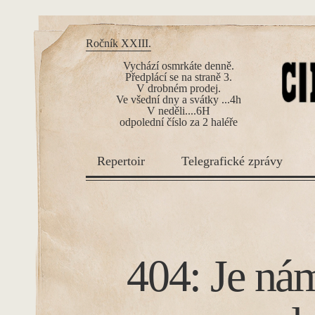
Ročník XXIII.
Vychází osmrkáte denně.
Předplácí se na straně 3.
V drobném prodej.
Ve všední dny a svátky ...4h
V neděli....6H
odpolední číslo za 2 haléře
Repertoir
Telegrafické zprávy
404: Je nám