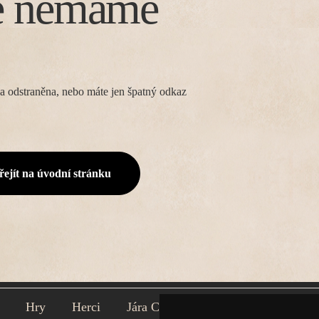
e nemáme
a odstraněna, nebo máte jen špatný odkaz
řejít na úvodní stránku
Hry
Herci
Jára Cimrman
Divadlo
Rejs