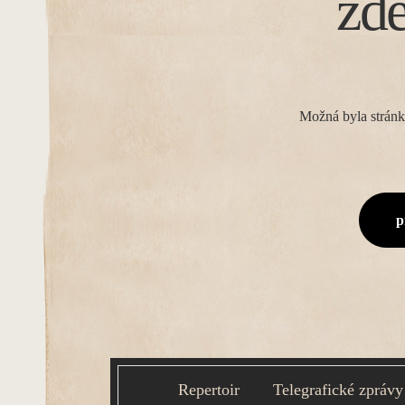
zd
Možná byla stránk
p
Repertoir
Telegrafické zprávy