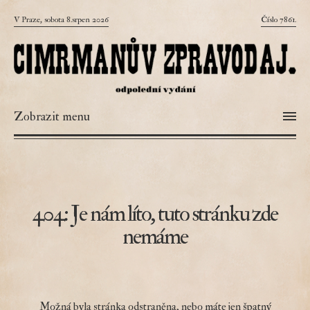
V Praze, sobota 8.srpen 2026
Číslo 7861.
Zobrazit menu
404: Je nám líto, tuto stránku zde
nemáme
Možná byla stránka odstraněna, nebo máte jen špatný