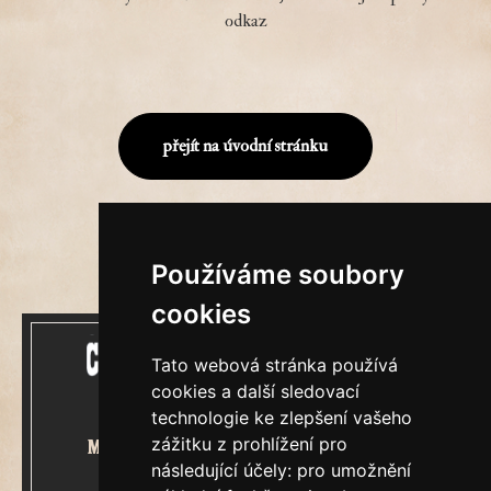
odkaz
přejít na úvodní stránku
Používáme soubory
cookies
Tato webová stránka používá
cookies a další sledovací
technologie ke zlepšení vašeho
zážitku z prohlížení pro
Mecenášem Cimrmanova Zpravodaje
následující účely:
pro umožnění
je společnost