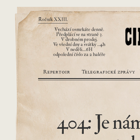
Ročník XXIII.
Vychází osmrkáte denně.
Předplácí se na straně 3.
V drobném prodej.
Ve všední dny a svátky ...4h
V neděli....6H
odpolední číslo za 2 haléře
Repertoir
Telegrafické zprávy
404: Je nám