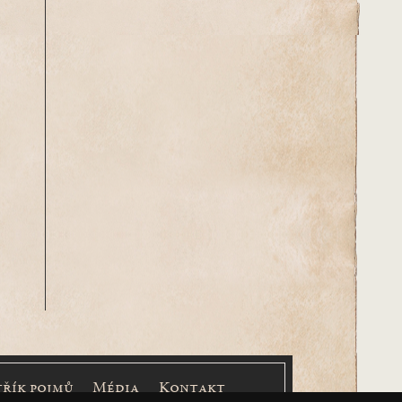
třík pojmů
Média
Kontakt