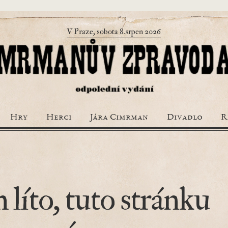
V Praze, sobota 8.srpen 2026
Hry
Herci
Jára Cimrman
Divadlo
R
 líto, tuto stránku