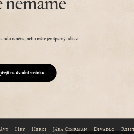
e nemáme
a odstraněna, nebo máte jen špatný odkaz
přejít na úvodní stránku
rávy
Hry
Herci
Jára Cimrman
Divadlo
Rejs