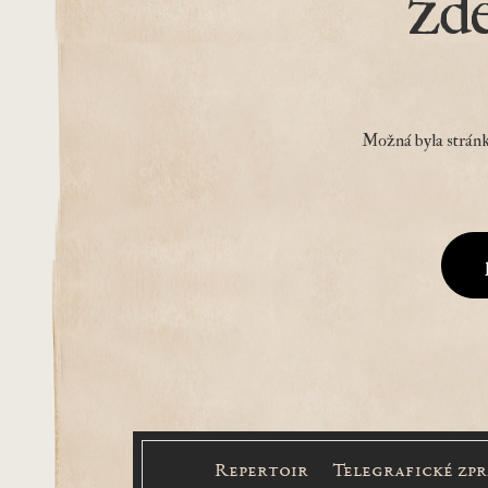
zd
Možná byla stránk
Repertoir
Telegrafické zp