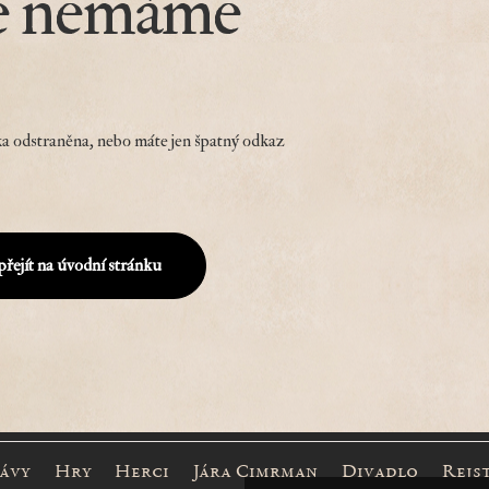
e nemáme
a odstraněna, nebo máte jen špatný odkaz
přejít na úvodní stránku
rávy
Hry
Herci
Jára Cimrman
Divadlo
Rejs