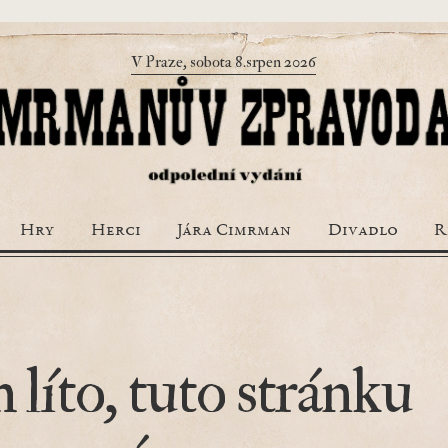
V Praze, sobota 8.srpen 2026
Hry
Herci
Jára Cimrman
Divadlo
R
 líto, tuto stránku