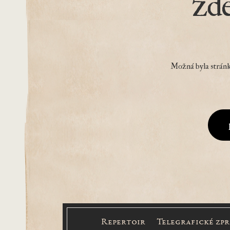
zd
Možná byla stránk
Repertoir
Telegrafické zp