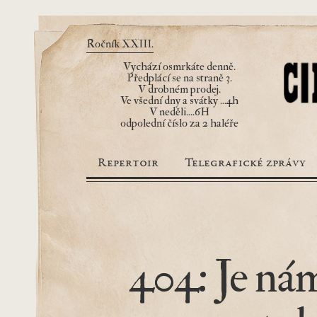
Ročník XXIII.
Vychází osmrkáte denně.
Předplácí se na straně 3.
V drobném prodej.
Ve všední dny a svátky ...4h
V neděli....6H
odpolední číslo za 2 haléře
Repertoir
Telegrafické zprávy
404: Je nám