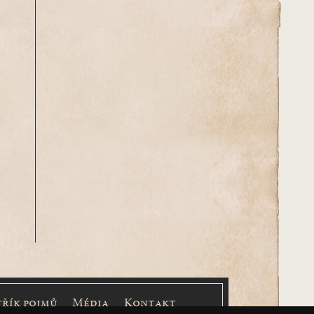
třík pojmů
Média
Kontakt