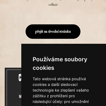
odkaz
přejít na úvodní stránku
Používáme soubory
cookies
Tato webová stránka používá
cookies a další sledovací
technologie ke zlepšení vašeho
zážitku z prohlížení pro
Mecenášem Cimrmanova Zpravodaje
následující účely:
pro umožnění
je společnost