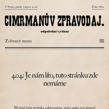
V Praze, pátek 7.srpen 2026
Číslo 7861.
Zobrazit menu
404: Je nám líto, tuto stránku zde
nemáme
Možná byla stránka odstraněna, nebo máte jen špatný