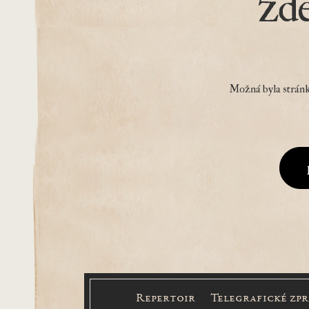
zd
Možná byla stránk
Repertoir
Telegrafické zp