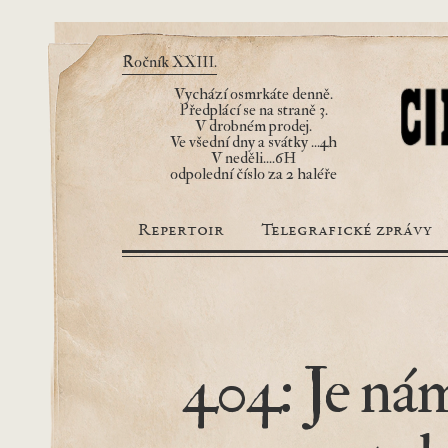
Ročník XXIII.
Vychází osmrkáte denně.
Předplácí se na straně 3.
V drobném prodej.
Ve všední dny a svátky ...4h
V neděli....6H
odpolední číslo za 2 haléře
Repertoir
Telegrafické zprávy
404: Je nám