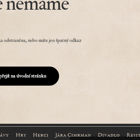
e nemáme
a odstraněna, nebo máte jen špatný odkaz
přejít na úvodní stránku
rávy
Hry
Herci
Jára Cimrman
Divadlo
Rejs