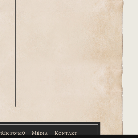
třík pojmů
Média
Kontakt