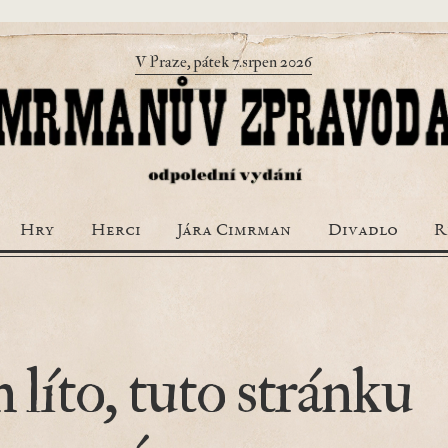
V Praze, pátek 7.srpen 2026
Hry
Herci
Jára Cimrman
Divadlo
R
 líto, tuto stránku