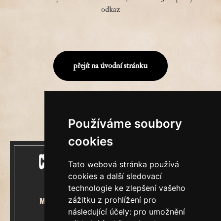
odkaz
přejít na úvodní stránku
Používáme soubory
cookies
Tato webová stránka používá
cookies a další sledovací
technologie ke zlepšení vašeho
zážitku z prohlížení pro
Mecenášem Cimrmanova Zpravodaje
následující účely:
pro umožnění
je společnost