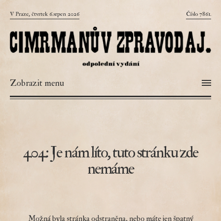
V Praze, čtvrtek 6.srpen 2026
Číslo 7861.
Zobrazit menu
404: Je nám líto, tuto stránku zde
nemáme
Možná byla stránka odstraněna, nebo máte jen špatný