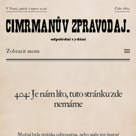
V Praze, pátek 7.srpen 2026
Číslo 7861.
Zobrazit menu
404: Je nám líto, tuto stránku zde
nemáme
Možná byla stránka odstraněna, nebo máte jen špatný