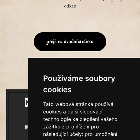
odkaz
přejít na úvodní stránku
Používáme soubory
cookies
Tato webová stránka používá
cookies a další sledovací
technologie ke zlepšení vašeho
zážitku z prohlížení pro
Mecenášem Cimrmanova Zpravodaje
následující účely:
pro umožnění
je společnost