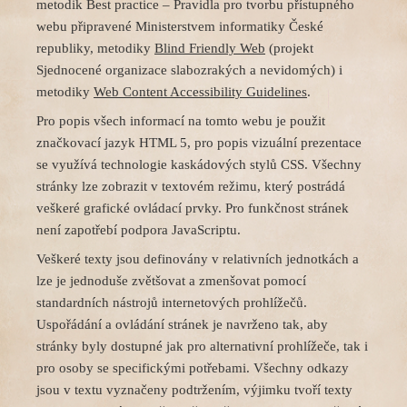
metodik Best practice – Pravidla pro tvorbu přístupného
webu připravené Ministerstvem informatiky České
republiky, metodiky
Blind Friendly Web
(projekt
Sjednocené organizace slabozrakých a nevidomých) i
metodiky
Web Content Accessibility Guidelines
.
Pro popis všech informací na tomto webu je použit
značkovací jazyk HTML 5, pro popis vizuální prezentace
se využívá technologie kaskádových stylů CSS. Všechny
stránky lze zobrazit v textovém režimu, který postrádá
veškeré grafické ovládací prvky. Pro funkčnost stránek
není zapotřebí podpora JavaScriptu.
Veškeré texty jsou definovány v relativních jednotkách a
lze je jednoduše zvětšovat a zmenšovat pomocí
standardních nástrojů internetových prohlížečů.
Uspořádání a ovládání stránek je navrženo tak, aby
stránky byly dostupné jak pro alternativní prohlížeče, tak i
pro osoby se specifickými potřebami. Všechny odkazy
jsou v textu vyznačeny podtržením, výjimku tvoří texty