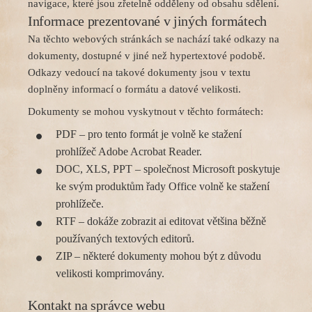
navigace, které jsou zřetelně odděleny od obsahu sdělení.
Informace prezentované v jiných formátech
Na těchto webových stránkách se nachází také odkazy na
dokumenty, dostupné v jiné než hypertextové podobě.
Odkazy vedoucí na takové dokumenty jsou v textu
doplněny informací o formátu a datové velikosti.
Dokumenty se mohou vyskytnout v těchto formátech:
PDF – pro tento formát je volně ke stažení
prohlížeč Adobe Acrobat Reader.
DOC, XLS, PPT – společnost Microsoft poskytuje
ke svým produktům řady Office volně ke stažení
prohlížeče.
RTF – dokáže zobrazit ai editovat většina běžně
používaných textových editorů.
ZIP – některé dokumenty mohou být z důvodu
velikosti komprimovány.
Kontakt na správce webu