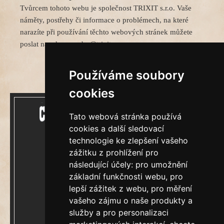
Tvůrcem tohoto webu je společnost TRIXIT s.r.o. Vaše
náměty, postřehy či informace o problémech, na které
narazíte při používání těchto webových stránek můžete
poslat na adresu weby@trixit.cz.
Používáme soubory
cookies
Tato webová stránka používá
cookies a další sledovací
technologie ke zlepšení vašeho
zážitku z prohlížení pro
Mecenášem Cimrmanova Zpravodaje je
následující účely:
pro umožnění
společnost
základní funkčnosti webu
,
pro
lepší zážitek z webu
,
pro měření
vašeho zájmu o naše produkty a
služby a pro personalizaci