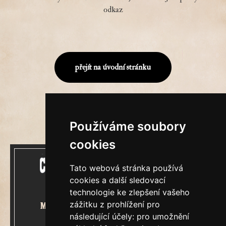
odkaz
přejít na úvodní stránku
Používáme soubory
cookies
Tato webová stránka používá
cookies a další sledovací
technologie ke zlepšení vašeho
zážitku z prohlížení pro
Mecenášem Cimrmanova Zpravodaje
následující účely:
pro umožnění
je společnost