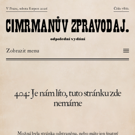
V Praze, sobota 8.srpen 2026
Číslo 7861.
Zobrazit menu
404: Je nám líto, tuto stránku zde
nemáme
Možná byla stránka odstraněna, nebo máte jen špatný