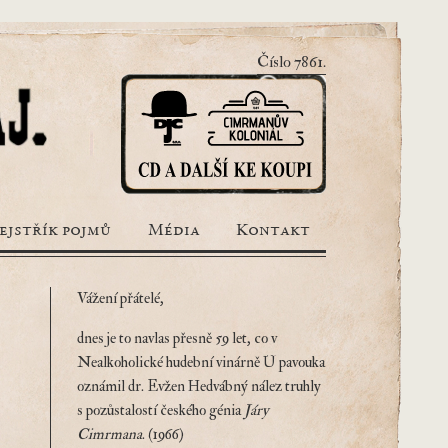
Číslo 7861.
ejstřík pojmů
Média
Kontakt
Vážení přátelé,
dnes je to navlas přesně 59 let, co v
Nealkoholické hudební vinárně U pavouka
oznámil dr. Evžen Hedvábný nález truhly
s pozůstalostí českého génia
Járy
Cimrmana
. (1966)