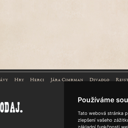
rávy
Hry
Herci
Jára Cimrman
Divadlo
Rejs
Mece
Používáme sou
Tato webová stránka po
zlepšení vašeho zážitku
základní funkčnosti w