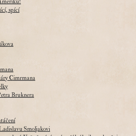
 Ameriku!
cí, spící
tákova
mrmana
 Járy Cimrmana
elky
Petra Bruknera
atáčení
Ladislavu Smoljakovi