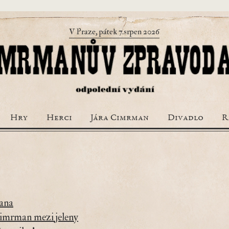
V Praze, pátek 7.srpen 2026
Hry
Herci
Jára Cimrman
Divadlo
R
mana
Cimrman mezi jeleny