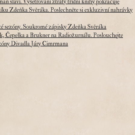
n slaví. Vyšetřování ztráty třídní knihy pokračuje
íku Zdeňka Svěráka. Poslechněte si exkluzivní nahrávky
sté sezóny. Soukromé zápisky Zdeňka Svěráka
k, Čepelka a Brukner na Radiožurnálu. Poslouchejte
 sezóny Divadla Járy Cimrmana