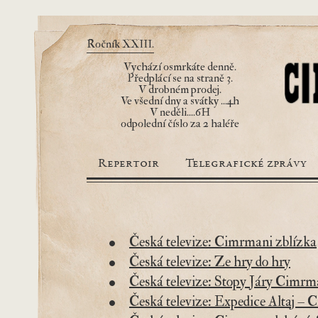
Ročník XXIII.
Vychází osmrkáte denně.
Předplácí se na straně 3.
V drobném prodej.
Ve všední dny a svátky ...4h
V neděli....6H
odpolední číslo za 2 haléře
Repertoir
Telegrafické zprávy
Česká televize: Cimrmani zblízka
Česká televize: Ze hry do hry
Česká televize: Stopy Járy Cimr
Česká televize: Expedice Altaj – 