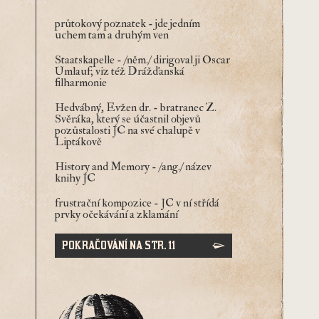
průtokový poznatek
- jde jedním
uchem tam a druhým ven
Staatskapelle
- /něm./ dirigoval ji Oscar
Umlauf; viz též Drážďanská
filharmonie
Hedvábný, Evžen dr.
- bratranec Z.
Svěráka, který se účastnil objevů
pozůstalosti JC na své chalupě v
Liptákově
History and Memory
- /ang./ název
knihy JC
frustrační kompozice
- JC v ní střídá
prvky očekávání a zklamání
POKRAČOVÁNÍ NA STR. 11