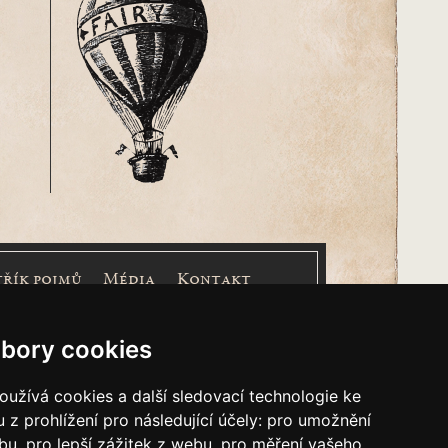
třík pojmů
Média
Kontakt
nášem Cimrmanova Zpravodaje je
společnost
bory cookies
užívá cookies a další sledovací technologie ke
 z prohlížení pro následující účely:
pro umožnění
ebu
,
pro lepší zážitek z webu
,
pro měření vašeho