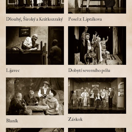
Dlouhý, Široký a Krátkozraký
Posel z Liptákova
Lijavec
Dobytí severního pólu
Záskok
Blaník