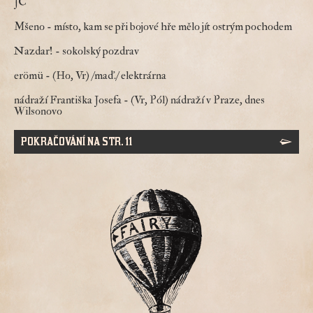
JC
Mšeno
- místo, kam se při bojové hře mělo jít ostrým pochodem
Nazdar!
- sokolský pozdrav
erömü
- (Ho, Vr) /maď./ elektrárna
nádraží Františka Josefa
- (Vr, Pól) nádraží v Praze, dnes
Wilsonovo
POKRAČOVÁNÍ NA STR. 11