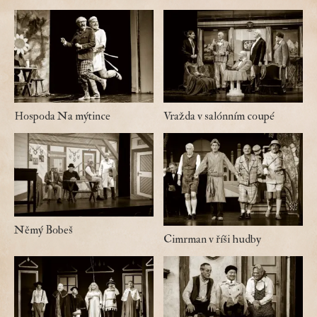
Hospoda Na mýtince
Vražda v salónním coupé
Němý Bobeš
Cimrman v říši hudby