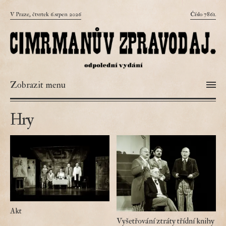
V Praze, čtvrtek 6.srpen 2026
Číslo 7861.
Zobrazit menu
Hry
Akt
Vyšetřování ztráty třídní knihy