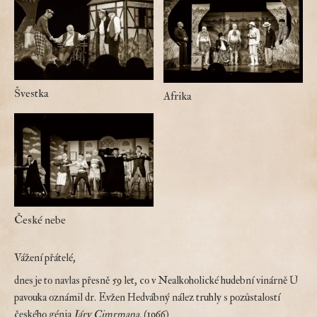
Švestka
Afrika
České nebe
Vážení přátelé,
dnes je to navlas přesně 59 let, co v Nealkoholické hudební vinárně U
pavouka oznámil dr. Evžen Hedvábný nález truhly s pozůstalostí
českého génia
Járy Cimrmana
. (1966)