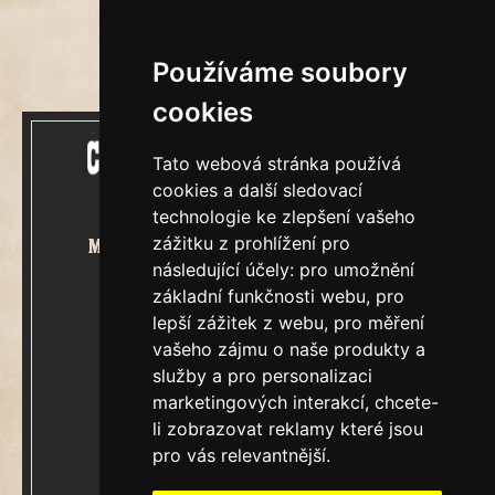
Používáme soubory
cookies
Tato webová stránka používá
cookies a další sledovací
technologie ke zlepšení vašeho
zážitku z prohlížení pro
Mecenášem Cimrmanova Zpravodaje
následující účely:
pro umožnění
je společnost
základní funkčnosti webu
,
pro
lepší zážitek z webu
,
pro měření
vašeho zájmu o naše produkty a
služby a pro personalizaci
marketingových interakcí
,
chcete-
&
Restaurátorský tým
li zobrazovat reklamy které jsou
pro vás relevantnější
.
Ročník XXIII.
V Praze, čtvrtek 6.srpen 2026