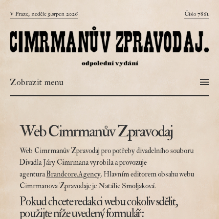
V Praze, neděle 9.srpen 2026
Číslo 7861.
Zobrazit menu
Web Cimrmanův Zpravodaj
Web Cimrmanův Zpravodaj pro potřeby divadelního souboru
Divadla Járy Cimrmana vyrobila a provozuje
agentura
Brandcore.Agency
. Hlavním editorem obsahu webu
Cimrmanova Zpravodaje je Natálie Smoljaková.
Pokud chcete redakci webu cokoliv sdělit,
použijte níže uvedený formulář: