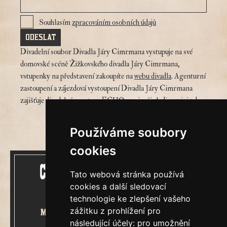
Souhlasím
zpracováním osobních údajů
Divadelní soubor Divadla Járy Cimrmana vystupuje na své
domovské scéně Žižkovského divadla Járy Cimrmana,
vstupenky na představení zakoupíte na
webu divadla
.
Agenturní
zastoupení a zájezdová vystoupení Divadla Járy Cimrmana
zajišťuje divadelní agentura ECHO, spojení je k dispozici
zde
.
Používáme soubory
cookies
Tato webová stránka používá
cookies a další sledovací
technologie ke zlepšení vašeho
zážitku z prohlížení pro
Mecenášem Cimrmanova Zpravodaje
následující účely:
pro umožnění
je společnost