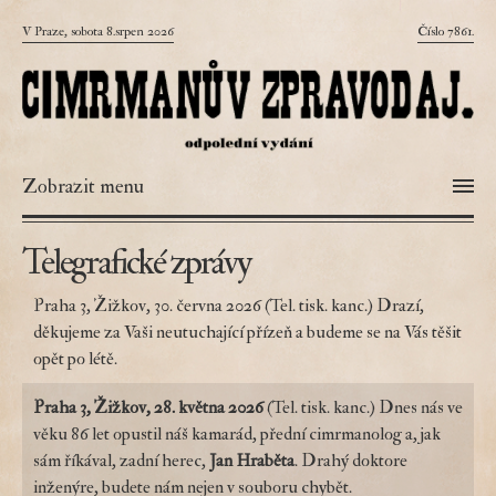
V Praze, sobota 8.srpen 2026
Číslo 7861.
Zobrazit menu
Telegrafické zprávy
Praha 3, Žižkov, 30. června 2026 (Tel. tisk. kanc.) Drazí,
děkujeme za Vaši neutuchající přízeň a budeme se na Vás těšit
opět po létě.
Praha 3, Žižkov, 28. května 2026
(Tel. tisk. kanc.) Dnes nás ve
věku 86 let opustil náš kamarád, přední cimrmanolog a, jak
sám říkával, zadní herec,
Jan Hraběta
. Drahý doktore
inženýre, budete nám nejen v souboru chybět.