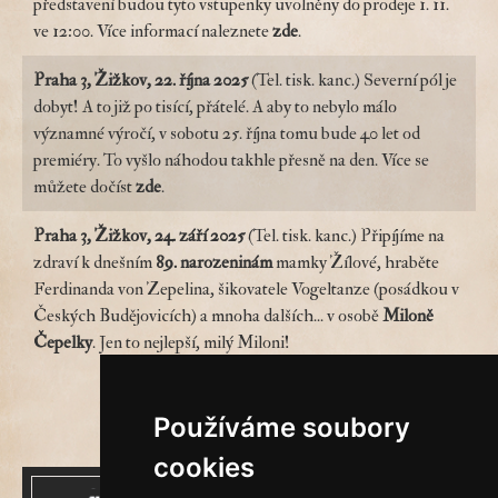
představení budou tyto vstupenky uvolněny do prodeje 1. 11.
ve 12:00. Více informací naleznete
zde
.
Praha 3, Žižkov, 22. října 2025
(Tel. tisk. kanc.) Severní pól je
dobyt! A to již po tisící, přátelé. A aby to nebylo málo
významné výročí, v sobotu 25. října tomu bude 40 let od
premiéry. To vyšlo náhodou takhle přesně na den. Více se
můžete dočíst
zde
.
Praha 3, Žižkov, 24. září 2025
(Tel. tisk. kanc.) Připíjíme na
zdraví k dnešním
89. narozeninám
mamky Žílové, hraběte
Ferdinanda von Zepelina, šikovatele Vogeltanze (posádkou v
Českých Budějovicích) a mnoha dalších... v osobě
Miloně
Čepelky
. Jen to nejlepší, milý Miloni!
Stránkování
1
2
3
Používáme soubory
cookies