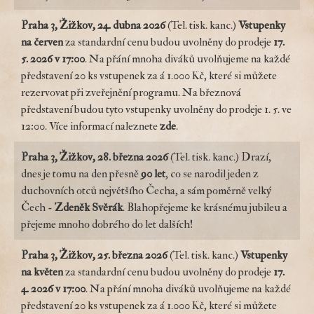
Praha 3, Žižkov, 24. dubna 2026
(Tel. tisk. kanc.)
Vstupenky
na
červen
za standardní cenu budou uvolněny do prodeje
17.
5. 2026 v 17:00
. Na přání mnoha diváků uvolňujeme na každé
představení 20 ks vstupenek za á 1.000 Kč, které si můžete
rezervovat při zveřejnění programu. Na březnová
představení budou tyto vstupenky uvolněny do prodeje 1. 5. ve
12:00. Více informací naleznete
zde
.
Praha 3, Žižkov, 28. března 2026
(Tel. tisk. kanc.) Drazí,
dnes je tomu na den přesně
90 let
, co se narodil jeden z
duchovních otců největšího Čecha, a sám poměrně velký
Čech -
Zdeněk Svěrák
. Blahopřejeme ke krásnému jubileu a
přejeme mnoho dobrého do let dalších!
Praha 3, Žižkov, 25. března 2026
(Tel. tisk. kanc.)
Vstupenky
na
květen
za standardní cenu budou uvolněny do prodeje
17.
4. 2026 v 17:00
. Na přání mnoha diváků uvolňujeme na každé
představení 20 ks vstupenek za á 1.000 Kč, které si můžete