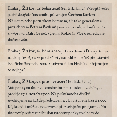
Praha 3, Žižkov , 15. ledna 2026
(tel. tisk. kanc.) Včerejší večer
patřil
dobývání severního pólu
nejen Čechem Karlem
Němcem nebo poručíkem Beranem, ale také generálem a
prezidentem Petrem Pavlem
! Jsme za to rádi, a doufáme, že
si výpravu užili více než výlet na Kokořín. Více o expedici se
dočtete
zde
.
Praha 3, Žižkov, 10. ledna 2026
(tel. tisk. kanc.) Dnes je tomu
na den přesně, co se před 86 lety narodil jedinečný představitel
Bedřicha Síry nebo staré správcové, Jan Hraběta. Přejeme jen
to nejlepší!
Praha 3, Žižkov, 28. prosince 2025
(Tel. tisk. kanc.)
Vstupenky na
únor
za standardní cenu budou uvolněny do
prodeje
17. 1. 2026 v 17:00
. Na přání mnoha diváků
uvolňujeme na každé představení 20 ks vstupenek za á 1.000
Kč, které si můžete rezervovat při zveřejnění programu. Na
únorová představení budou tyto vstupenky uvolněny do