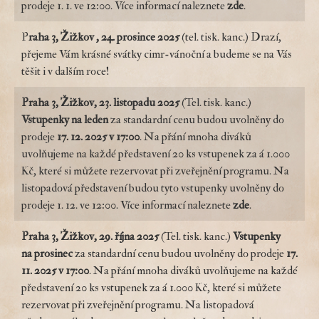
prodeje 1. 1. ve 12:00. Více informací naleznete
zde
.
P
raha 3, Žižkov , 24. prosince 2025
(tel. tisk. kanc.) Drazí,
přejeme Vám krásné svátky cimr-vánoční a budeme se na Vás
těšit i v dalším roce!
Praha 3, Žižkov, 23. listopadu 2025
(Tel. tisk. kanc.)
Vstupenky na
leden
za standardní cenu budou uvolněny do
prodeje
17. 12. 2025 v 17:00
. Na přání mnoha diváků
uvolňujeme na každé představení 20 ks vstupenek za á 1.000
Kč, které si můžete rezervovat při zveřejnění programu. Na
listopadová představení budou tyto vstupenky uvolněny do
prodeje 1. 12. ve 12:00. Více informací naleznete
zde
.
Praha 3, Žižkov, 29. října 2025
(Tel. tisk. kanc.)
Vstupenky
na
prosinec
za standardní cenu budou uvolněny do prodeje
17.
11. 2025 v 17:00
. Na přání mnoha diváků uvolňujeme na každé
představení 20 ks vstupenek za á 1.000 Kč, které si můžete
rezervovat při zveřejnění programu. Na listopadová