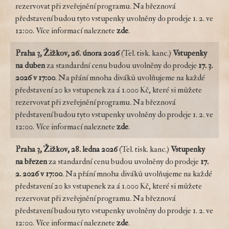
rezervovat při zveřejnění programu. Na březnová
představení budou tyto vstupenky uvolněny do prodeje 1. 2. ve
12:00. Více informací naleznete
zde
.
Praha 3, Žižkov, 26. února 2026
(Tel. tisk. kanc.)
Vstupenky
na
duben
za standardní cenu budou uvolněny do prodeje
17. 3.
2026 v 17:00
. Na přání mnoha diváků uvolňujeme na každé
představení 20 ks vstupenek za á 1.000 Kč, které si můžete
rezervovat při zveřejnění programu. Na březnová
představení budou tyto vstupenky uvolněny do prodeje 1. 2. ve
12:00. Více informací naleznete
zde
.
Praha 3, Žižkov, 28. ledna 2026
(Tel. tisk. kanc.)
Vstupenky
na
březen
za standardní cenu budou uvolněny do prodeje
17.
2. 2026 v 17:00
. Na přání mnoha diváků uvolňujeme na každé
představení 20 ks vstupenek za á 1.000 Kč, které si můžete
rezervovat při zveřejnění programu. Na březnová
představení budou tyto vstupenky uvolněny do prodeje 1. 2. ve
12:00. Více informací naleznete
zde
.