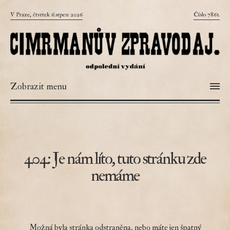
V Praze, čtvrtek 6.srpen 2026
Číslo 7861.
Zobrazit menu
404: Je nám líto, tuto stránku zde
nemáme
Možná byla stránka odstraněna, nebo máte jen špatný