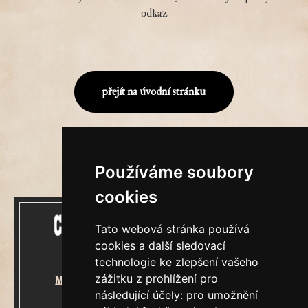
odkaz
přejít na úvodní stránku
Používáme soubory
cookies
Tato webová stránka používá
cookies a další sledovací
technologie ke zlepšení vašeho
zážitku z prohlížení pro
Mecenášem Cimrmanova Zpravodaje
následující účely:
pro umožnění
je společnost